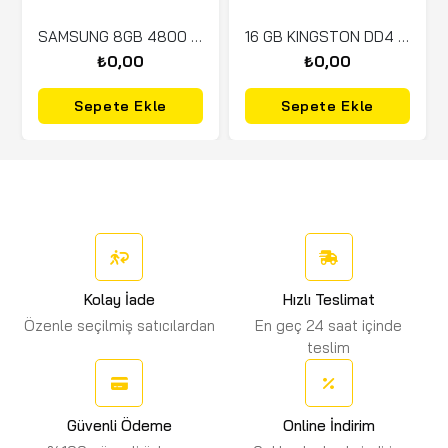
SAMSUNG 8GB 4800 D5 M425R1GB4BB0-CQKOL (NB)
16 GB KINGSTON DD4 2666Mhz CL19 KVR26N19D8/16
₺0,00
₺0,00
Sepete Ekle
Sepete Ekle
Kolay İade
Hızlı Teslimat
Özenle seçilmiş satıcılardan
En geç 24 saat içinde
teslim
Güvenli Ödeme
Online İndirim