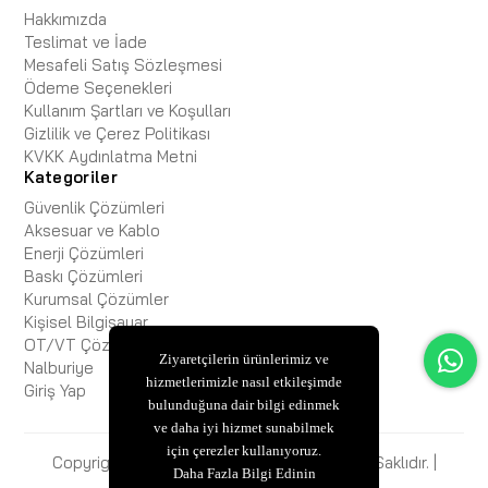
Hakkımızda
Teslimat ve İade
Mesafeli Satış Sözleşmesi
Ödeme Seçenekleri
Kullanım Şartları ve Koşulları
Gizlilik ve Çerez Politikası
KVKK Aydınlatma Metni
Kategoriler
Güvenlik Çözümleri
Aksesuar ve Kablo
Enerji Çözümleri
Baskı Çözümleri
Kurumsal Çözümler
Kişisel Bilgisayar
OT/VT Çözümleri
Ziyaretçilerin ürünlerimiz ve
Nalburiye
hizmetlerimizle nasıl etkileşimde
Giriş Yap
bulunduğuna dair bilgi edinmek
ve daha iyi hizmet sunabilmek
için çerezler kullanıyoruz.
Copyright © 2025 ESBiFiXB2B Tüm Hakları Saklıdır. |
Daha Fazla Bilgi Edinin
ESBİ BİLİŞİM