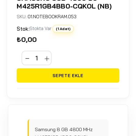
M425R1GB4BB0-CQKOL (NB)
SKU:
01.NOTEBOOKRAM.053
Stok:
Stokta Var
(1 Adet)
₺0,00
SEPETE EKLE
Samsung 8 GB 4800 MHz