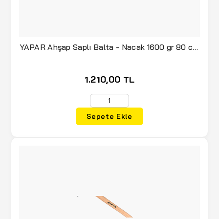
(7)
NATUREHIKE
(11)
NEBO
YAPAR Ahşap Saplı Balta - Nacak 1600 gr 80 cm
(1)
NEXON CAMPING
(92780)
(148)
NURGAZ Campout
1.210,00 TL
(7)
ORCAMP
(2)
OUTDOORZ
Sepete Ekle
(3)
POWERDEX
(1)
QuickUp
(10)
ROX
(46)
ROX Camping
(1)
SGS
(1)
SIGG