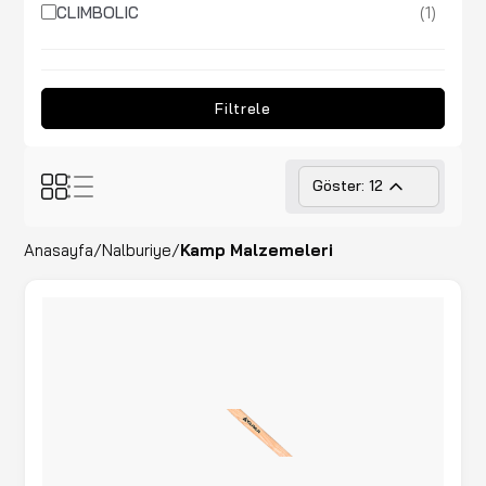
(1)
CLIMBOLIC
(1)
COOLIST
(21)
FISKARS
Filtrele
(23)
FREECAMP
(2)
Grand Harvest
Göster: 12
(3)
HULTAFORS
Anasayfa
/
Nalburiye
/
Kamp Malzemeleri
(2)
HUSKY
(9)
IGLOO
(3)
İZELTAŞ
(18)
MADFOX
(1)
MİKOV
(4)
MobiHome