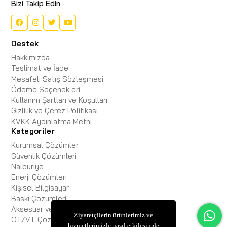
Bizi Takip Edin
Destek
Hakkımızda
Teslimat ve İade
Mesafeli Satış Sözleşmesi
Ödeme Seçenekleri
Kullanım Şartları ve Koşulları
Gizlilik ve Çerez Politikası
KVKK Aydınlatma Metni
Kategoriler
Kurumsal Çözümler
Güvenlik Çözümleri
Nalburiye
Enerji Çözümleri
Kişisel Bilgisayar
Baskı Çözümleri
Aksesuar ve Kablo
Ziyaretçilerin ürünlerimiz ve
OT/VT Çözümleri
hizmetlerimizle nasıl etkileşimde