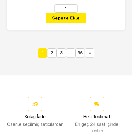
Sepete Ekle
1
2
3
...
36
»
Kolay İade
Hızlı Teslimat
Özenle seçilmiş satıcılardan
En geç 24 saat içinde
teslim