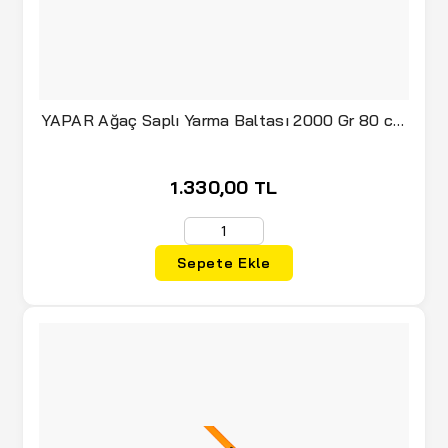
(38)
STANLEY Since 1913
(2)
TEKSAN
(1)
THERMOS
YAPAR Ağaç Saplı Yarma Baltası 2000 Gr 80 cm
(92832)
(2)
TRUE UTILITY
(5)
VARTA
1.330,00 TL
(12)
VICTORINOX
(9)
VIPTEC
Sepete Ekle
(5)
WHERE TOMORROW
(3)
YAPAR