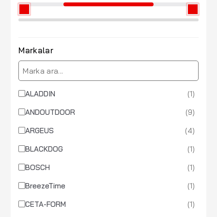
Markalar
(1)
ALADDIN
(9)
ANDOUTDOOR
(4)
ARGEUS
(1)
BLACKDOG
(1)
BOSCH
(1)
BreezeTime
(1)
CETA-FORM