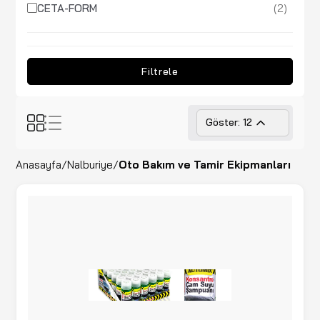
(2)
CETA-FORM
(6)
COOLIST
(3)
Coolist
Filtrele
(1)
Dinamic
(4)
ICECO
Göster: 12
(5)
İZELTAŞ
Anasayfa
/
Nalburiye
/
Oto Bakım ve Tamir Ekipmanları
(15)
KOBB
(4)
LUTİAN
(8)
MICHELIN
(1)
NEXON
(1)
NEXON X
(4)
NOCO