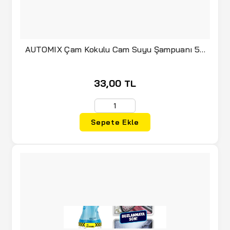
(1)
PARAGO
(1)
SAFRAN
AUTOMIX Çam Kokulu Cam Suyu Şampuanı 50
(1)
STANLEY
ML (020.09.036822)
(6)
WINKEL
33,00 TL
Sepete Ekle