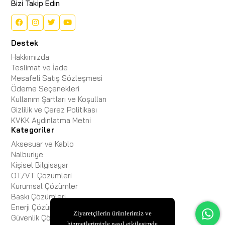
Bizi Takip Edin
Destek
Hakkımızda
Teslimat ve İade
Mesafeli Satış Sözleşmesi
Ödeme Seçenekleri
Kullanım Şartları ve Koşulları
Gizlilik ve Çerez Politikası
KVKK Aydınlatma Metni
Kategoriler
Aksesuar ve Kablo
Nalburiye
Kişisel Bilgisayar
OT/VT Çözümleri
Kurumsal Çözümler
Baskı Çözümleri
Enerji Çözümleri
Ziyaretçilerin ürünlerimiz ve
Güvenlik Çözümleri
hizmetlerimizle nasıl etkileşimde