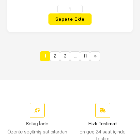
Sepete Ekle
1
2
3
...
11
»
Kolay İade
Hızlı Teslimat
Özenle seçilmiş satıcılardan
En geç 24 saat içinde
teslim