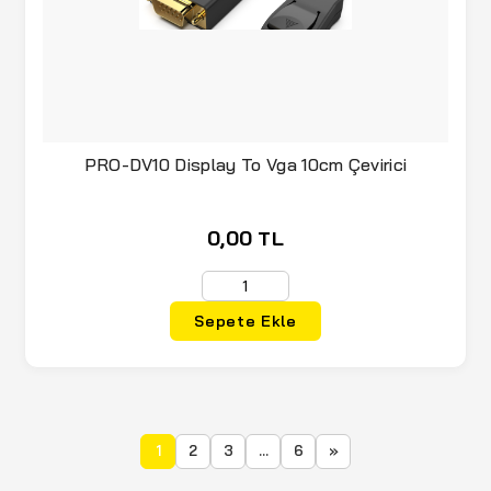
PRO-DV10 Display To Vga 10cm Çevirici
0,00 TL
Sepete Ekle
1
2
3
...
6
»