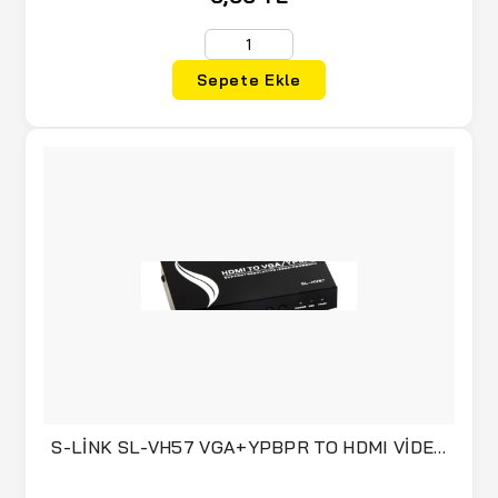
Sepete Ekle
S-LİNK SL-VH57 VGA+YPBPR TO HDMI VİDEO
ÇEVİRİCİ