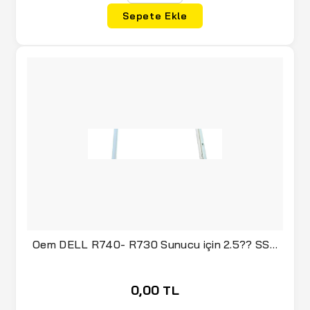
Sepete Ekle
Oem DELL R740- R730 Sunucu için 2.5?? SSD
Kızak
0,00 TL