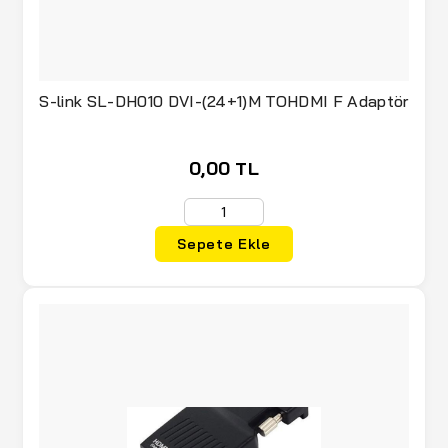
S-link SL-DH010 DVI-(24+1)M TOHDMI F Adaptör
0,00 TL
Sepete Ekle