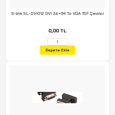
S-link SL-DVI012 DVI 24+1M To VGA 15F Çevirici
0,00 TL
Sepete Ekle