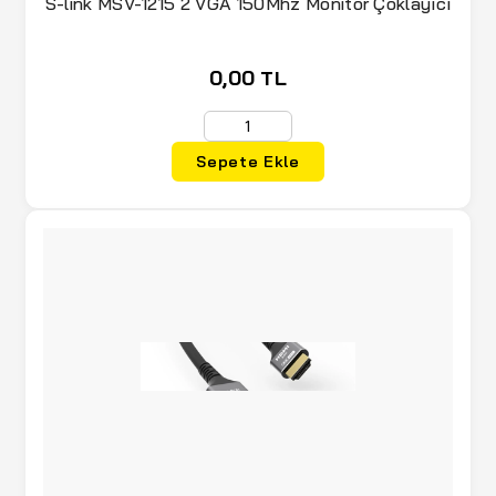
S-link MSV-1215 2 VGA 150Mhz Monitör Çoklayıcı
0,00 TL
Sepete Ekle