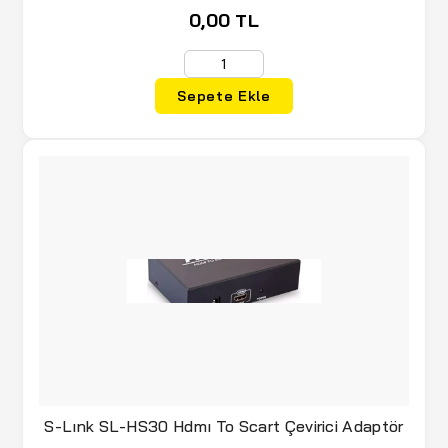
0,00 TL
Sepete Ekle
S-Lınk SL-HS30 Hdmı To Scart Çevirici Adaptör