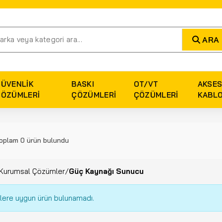
ARA
GÜVENLIK
BASKI
OT/VT
AKSES
ÇÖZÜMLERI
ÇÖZÜMLERI
ÇÖZÜMLERI
KABL
oplam 0 ürün bulundu
Kurumsal Çözümler
/
Güç Kaynağı Sunucu
rlere uygun ürün bulunamadı.