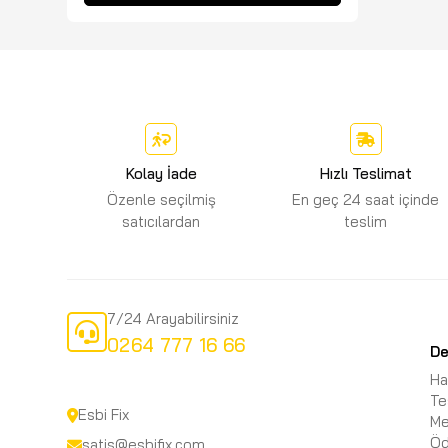
Kolay İade
Hızlı Teslimat
Özenle seçilmiş
En geç 24 saat içinde
satıcılardan
teslim
7/24 Arayabilirsiniz
0264 777 16 66
D
Ha
Te
Esbi Fix
Me
Öd
satis@esbifix.com