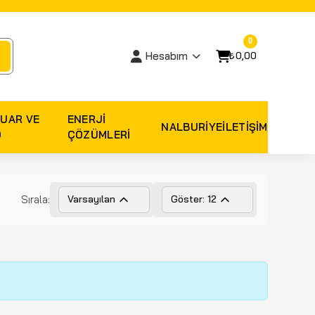
0
₺0,00
Hesabım
UAR VE
ENERJI
NALBURIYE
İLETİŞİM
O
ÇÖZÜMLERI
Sırala:
Varsayılan
Göster: 12