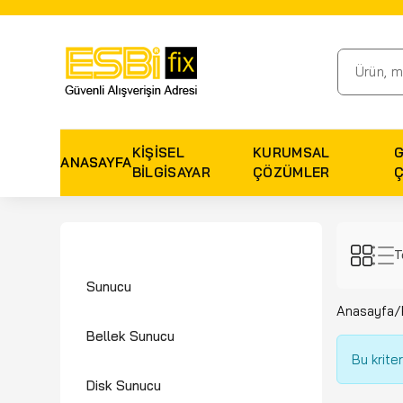
KIŞISEL
KURUMSAL
ANASAYFA
BILGISAYAR
ÇÖZÜMLER
T
Sunucu
Anasayfa
/
Bellek Sunucu
Bu krite
Disk Sunucu