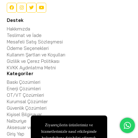
Destek
Hakkımızda
Teslimat ve İade
Mesafeli Satış Sözleşmesi
Ödeme Seçenekleri
Kullanım Şartları ve Koşulları
Gizlilik ve Çerez Politikası
KVKK Aydınlatma Metni
Kategoriler
Baskı Çözümleri
Enerji Çözümleri
OT/VT Çözümleri
Kurumsal Çözümler
Güvenlik Çözümleri
Kişisel Bilgisayar
Nalburiye
Ziyaretçilerin ürünlerimiz ve
Aksesuar ve Kablo
hizmetlerimizle nasıl etkileşimde
Giriş Yap
bulunduğuna dair bilgi edinmek