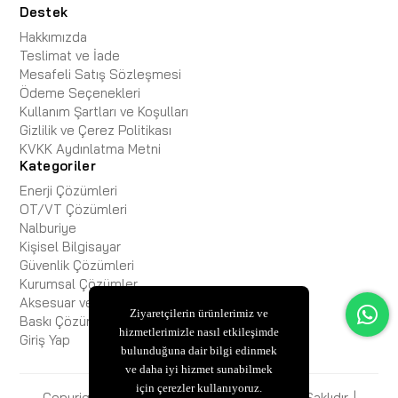
Destek
Hakkımızda
Teslimat ve İade
Mesafeli Satış Sözleşmesi
Ödeme Seçenekleri
Kullanım Şartları ve Koşulları
Gizlilik ve Çerez Politikası
KVKK Aydınlatma Metni
Kategoriler
Enerji Çözümleri
OT/VT Çözümleri
Nalburiye
Kişisel Bilgisayar
Güvenlik Çözümleri
Kurumsal Çözümler
Aksesuar ve Kablo
Ziyaretçilerin ürünlerimiz ve
Baskı Çözümleri
hizmetlerimizle nasıl etkileşimde
Giriş Yap
bulunduğuna dair bilgi edinmek
ve daha iyi hizmet sunabilmek
için çerezler kullanıyoruz.
Copyright © 2025 ESBiFiXB2B Tüm Hakları Saklıdır. |