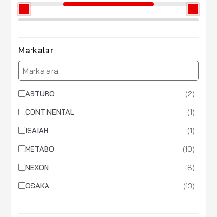
Markalar
(2)
ASTURO
(1)
CONTINENTAL
(1)
ISAIAH
(10)
METABO
(8)
NEXON
(13)
OSAKA