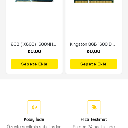
8GB (1X8GB) 1600MHZ PC3 12800MHZ ECC DUAL MEMORY
Kingston 8GB 1600 DDR3 KVR16S11/8WP (NB) 1.5V
₺0,00
₺0,00
Sepete Ekle
Sepete Ekle
Kolay İade
Hızlı Teslimat
Özenle seçilmiş satıcılardan
En geç 24 saat içinde