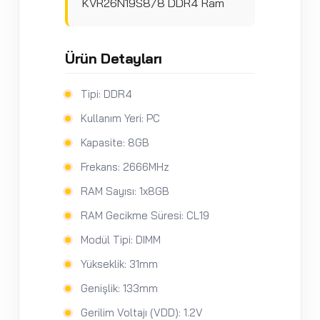
KVR26N19S8/8 DDR4 Ram
Ürün Detayları
Tipi: DDR4
Kullanım Yeri: PC
Kapasite: 8GB
Frekans: 2666MHz
RAM Sayısı: 1x8GB
RAM Gecikme Süresi: CL19
Modül Tipi: DIMM
Yükseklik: 31mm
Genişlik: 133mm
Gerilim Voltajı (VDD): 1.2V