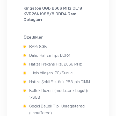
Kingston 8GB 2666 MHz CL19
KVR26N19S8/8 DDR4 Ram
Detayları
Özellikler
RAM: 8GB
Dahili Hafıza Tipi: DDR4
Hafıza Frekans Hızı: 2666 MHz
… için bileşen: PC/Sunucu
Hafıza Şekli Faktörü: 288-pin DIMM
Bellek Düzeni (modüller x boyut):
1x8GB
Geçici Bellek Tipi: Unregistered
(unbuffered)