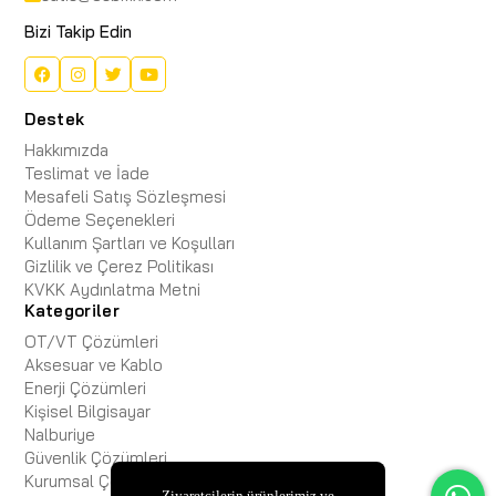
Bizi Takip Edin
Destek
Hakkımızda
Teslimat ve İade
Mesafeli Satış Sözleşmesi
Ödeme Seçenekleri
Kullanım Şartları ve Koşulları
Gizlilik ve Çerez Politikası
KVKK Aydınlatma Metni
Kategoriler
OT/VT Çözümleri
Aksesuar ve Kablo
Enerji Çözümleri
Kişisel Bilgisayar
Nalburiye
Güvenlik Çözümleri
Kurumsal Çözümler
Ziyaretçilerin ürünlerimiz ve