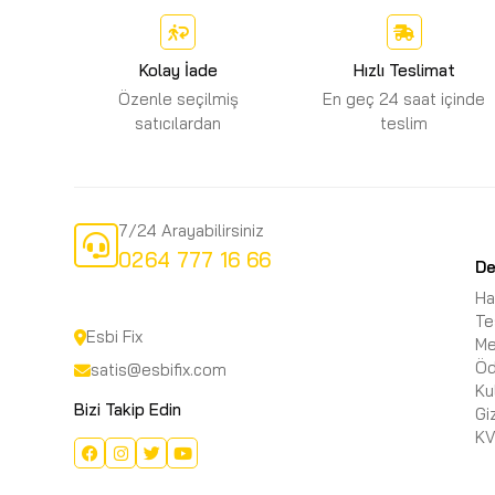
Kolay İade
Hızlı Teslimat
Özenle seçilmiş
En geç 24 saat içinde
satıcılardan
teslim
7/24 Arayabilirsiniz
0264 777 16 66
D
Ha
Te
Esbi Fix
Me
Öd
satis@esbifix.com
Ku
Bizi Takip Edin
Gi
KV