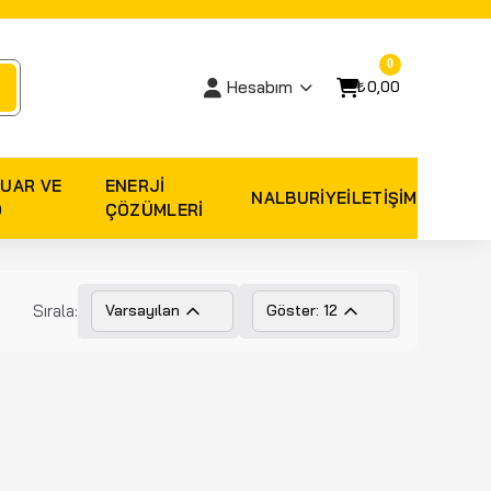
0
₺0,00
Hesabım
UAR VE
ENERJI
NALBURIYE
İLETİŞİM
O
ÇÖZÜMLERI
Sırala:
Varsayılan
Göster: 12