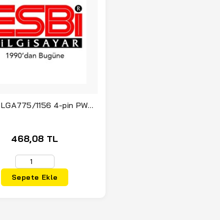
 LGA775/1156 4-pin PWM
lüminyum Soğutucu
468,08 TL
Sepete Ekle