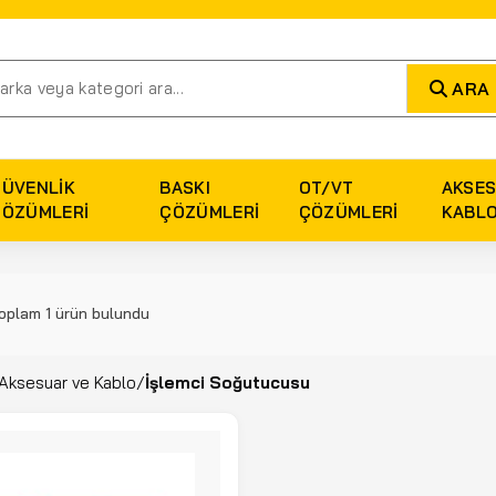
ARA
GÜVENLIK
BASKI
OT/VT
AKSES
ÇÖZÜMLERI
ÇÖZÜMLERI
ÇÖZÜMLERI
KABL
oplam 1 ürün bulundu
Aksesuar ve Kablo
/
İşlemci Soğutucusu