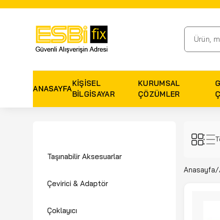
KIŞISEL
KURUMSAL
ANASAYFA
BILGISAYAR
ÇÖZÜMLER
T
Taşınabilir Aksesuarlar
Anasayfa
/
Çevirici & Adaptör
Çoklayıcı