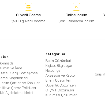
Güvenli Ödeme
Online İndirim
Y
%100 güvenli ödeme
Çoklu alımlarda indirim
Kategoriler
estek
Baskı Çözümleri
kkımızda
Kişisel Bilgisayar
slimat ve İade
Nalburiye
safeli Satış Sözleşmesi
Giriş 
Aksesuar ve Kablo
eme Seçenekleri
Enerji Çözümleri
llanım Şartları ve Koşulları
Güvenlik Çözümleri
zlilik ve Çerez Politikası
OT/VT Çözümleri
KK Aydınlatma Metni
Kurumsal Çözümler