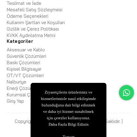
Teslimat ve İade
Mesafeli Satış Sözleşmesi
Ödeme Seçenekleri
Kullanım Şartları ve Koşulları
Gizlilik ve Çerez Politikası
KVKK Aydınlatma Metni
Kategoriler
Aksesuar ve Kablo
Güvenlik Çözümleri
Baskı Çözümleri
Kişisel Bilgisayar
OT/VT Çözümleri
Nalburiye
Enerji Çözümleri
Ziyaretçilerin ürünlerimiz ve
Kurumsal Çözümler
hizmetlerimizle nasıl etkileşimde
Giriş Yap
bulunduğuna dair bilgi edinmek
ve daha iyi hizmet sunabilmek
için çerezler kullanıyoruz.
Copyright © 2025 ESBiFiXB2B Tüm Hakları Saklıdır. |
Daha Fazla Bilgi Edinin
ESBİ BİLİŞİM
Tamam