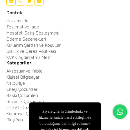
Destek
Hakkımızda
Teslimat ve İade
Mesafeli Satış Sözleşmesi
Ödeme Seçenekleri
Kullanım Şartları ve Koşulları
Gizlilik ve Çerez Politikası
KVKK Aydınlatma Metni
Kategoriler
Aksesuar ve Kablo
Kişisel Bilgisayar
Nalburiye
Enerji Çözümleri
Baskı Çözümleri
Güvenlik Çözümleri
OT/VT Çözümleri
Ziyaretçilerin ürünlerimiz ve
Kurumsal Çözümler
hizmetlerimizle nasıl etkileşimde
Giriş Yap
bulunduğuna dair bilgi edinmek
ve daha iyi hizmet sunabilmek