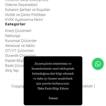
Ödeme Seçenekleri
Kullanım Şartları ve Koşulları
Gizlilik ve Çerez Politikası
KVKK Aydınlatma Metni
Kategoriler
Enerji Çözümleri
Nalburiye
Kurumsal Çözümler
Aksesuar ve Kablo
OT/VT Çözümleri
Güvenlik Çözümleri
Kişisel Bilgisayar
Ziyaretçilerin ürünlerimiz ve
Baskı Çözümleri
hizmetlerimizle nasıl etkileşimde
Giriş Yap
bulunduğuna dair bilgi edinmek
ve daha iyi hizmet sunabilmek
için çerezler kullanıyoruz.
Copyright © 2025 ESBiFiXB2B Tüm Hakları Saklıdır. |
Daha Fazla Bilgi Edinin
ESBİ BİLİŞİM
Tamam