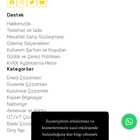
Destek
Hakkımızda
Teslimat ve İade
Mesafeli Satış Sözleşmesi
Ödeme Seçenekleri
Kullanım Şartları ve Koşulları
Gizlilik ve Çerez Politikası
KVKK Aydınlatma Metni
Kategoriler
Enerji Çözümleri
Güvenlik Çözümleri
Kurumsal Çözümler
Kişisel Bilgisayar
Nalburiye
Aksesuar ve Kablo
OT/VT Çözümleri
Ziyaretçilerin ürünlerimiz ve
Baskı Çözümleri
hizmetlerimizle nasıl etkileşimde
Giriş Yap
bulunduğuna dair bilgi edinmek