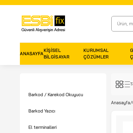
KIŞISEL
KURUMSAL
ANASAYFA
BILGISAYAR
ÇÖZÜMLER
T
Barkod / Karekod Okuyucu
Anasayfa
/
Barkod Yazıcı
El terminalleri