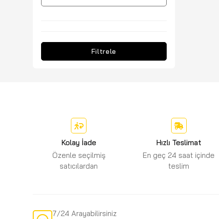
Filtrele
Kolay İade
Hızlı Teslimat
Özenle seçilmiş
En geç 24 saat içinde
satıcılardan
teslim
7/24 Arayabilirsiniz