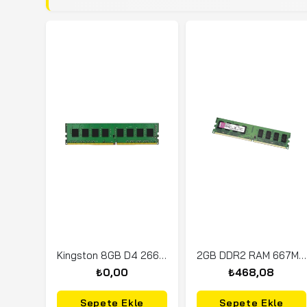
Kingston 8GB D4 2666Mhz DDR4 1.35V KVR26N19S6/8
2GB DDR2 RAM 667MHZ KİNGSTON
₺0,00
₺468,08
Sepete Ekle
Sepete Ekle