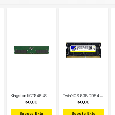
Kingston KCP548US8-16 16GB DDR5 4800Mhz Non ECC
TwinMOS 8GB DDR4 3200MHz (MDD48GB3200N) (NB)
₺0,00
₺0,00
Sepete Ekle
Sepete Ekle