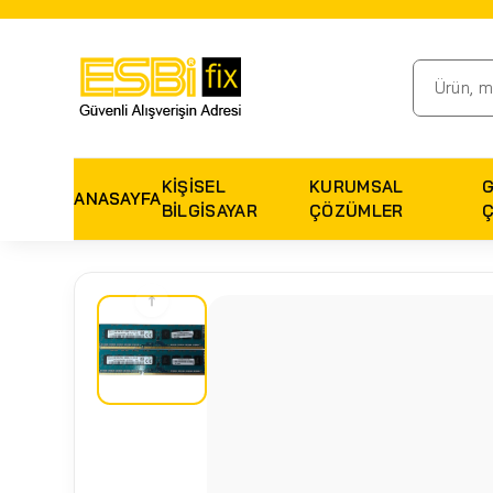
KIŞISEL
KURUMSAL
ANASAYFA
BILGISAYAR
ÇÖZÜMLER
↑