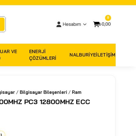
0
₺0,00
Hesabım
UAR VE
ENERJI
NALBURIYE
İLETİŞİM
O
ÇÖZÜMLERI
gisayar
/
Bilgisayar Bileşenleri
/
Ram
600MHZ PC3 12800MHZ ECC
t)