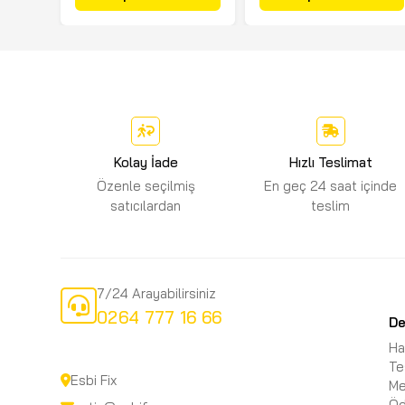
Kolay İade
Hızlı Teslimat
Özenle seçilmiş
En geç 24 saat içinde
satıcılardan
teslim
7/24 Arayabilirsiniz
0264 777 16 66
D
Ha
Te
Esbi Fix
Me
Öd