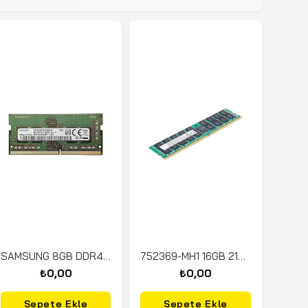
SAMSUNG 8GB DDR4 3200MHZ AA-UA2-11 RAM
752369-MH1 16GB 2133MHz PC4-HMA42GR7AFR4N ECC
₺0,00
₺0,00
Sepete Ekle
Sepete Ekle