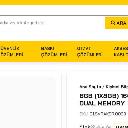
ARA
GÜVENLIK
BASKI
OT/VT
AKSES
ÇÖZÜMLERI
ÇÖZÜMLERI
ÇÖZÜMLERI
KABL
Ana Sayfa
/
Kişisel Bil
8GB (1X8GB) 1
DUAL MEMORY
SKU:
01.SVRAKSR.0033
Stok:
Stokta Var
(1 Ade