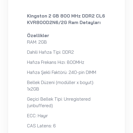
Kingston 2 GB 800 MHz DDR2 CL6
KVR800D2N6/2G Ram Detayları
Özellikler
RAM: 2GB
Dahili Hafıza Tipi: DDR2
Hafıza Frekans Hızı: 800MHz
Hafıza Şekli Faktörü: 240-pin DIMM
Bellek Düzeni (modüller x boyut):
1x2GB
Geçici Bellek Tipi: Unregistered
(unbuffered)
ECC: Hayır
CAS Latens: 6