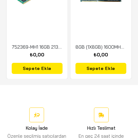
752369-MH1 16GB 2133MHz PC4-HMA42GR7AFR4N ECC
8GB (1X8GB) 1600MHZ PC3 12800MHZ ECC DUAL MEMORY
₺0,00
₺0,00
Sepete Ekle
Sepete Ekle
Kolay İade
Hızlı Teslimat
Özenle seçilmiş satıcılardan
En geç 24 saat içinde