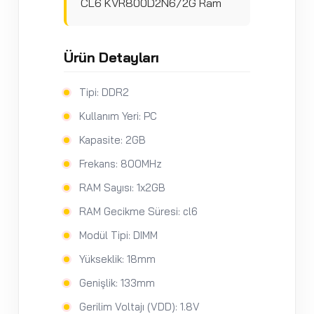
CL6 KVR800D2N6/2G Ram
Ürün Detayları
Tipi: DDR2
Kullanım Yeri: PC
Kapasite: 2GB
Frekans: 800MHz
RAM Sayısı: 1x2GB
RAM Gecikme Süresi: cl6
Modül Tipi: DIMM
Yükseklik: 18mm
Genişlik: 133mm
Gerilim Voltajı (VDD): 1.8V