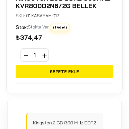
KVR800D2N6/2G BELLEK
SKU:
01.KASARAM.017
Stok:
Stokta Var
(1 Adet)
₺374,47
SEPETE EKLE
Kingston 2 GB 800 MHz DDR2