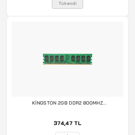
Tükendi
KİNGSTON 2GB DDR2 800MHZ
KVR800D2N6/2G BELLEK
374,47 TL