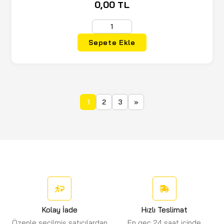
0,00 TL
Sepete Ekle
1
2
3
»
Kolay İade
Hızlı Teslimat
Özenle seçilmiş satıcılardan
En geç 24 saat içinde