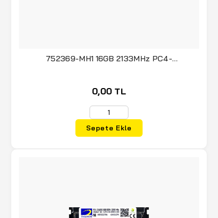
752369-MH1 16GB 2133MHz PC4-
HMA42GR7AFR4N ECC
0,00 TL
Sepete Ekle