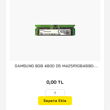
SAMSUNG 8GB 4800 D5 M425R1GB4BB0-
CQKOL (NB)
0,00 TL
Sepete Ekle