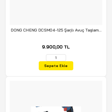
(97)
BOSCH Yeşil Seri
(1)
BreezeTime
(2)
BYLION
DONG CHENG DCSM04-125 Şarjlı Avuç Taşlama
20 Volt 4 Amper Çift Akülü
(209)
CETA-FORM
(1)
CLIMBOLIC
9.900,00 TL
(1)
CONTINENTAL
(7)
COOLIST
Sepete Ekle
(3)
Coolist
(12)
CROWN
(9)
CTM
(6)
DAYE
(1)
DAYSON