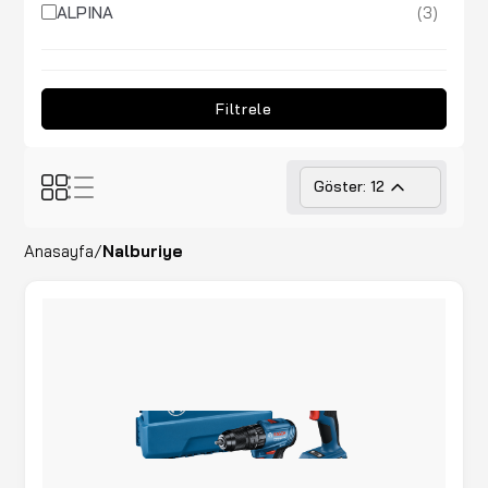
(3)
ALPINA
(9)
ANDOUTDOOR
(1)
ANNOVI REVERBERI
Filtrele
(1)
ARBORTECH
(4)
ARGEUS
Göster: 12
(7)
ARMAK
Anasayfa
/
Nalburiye
(11)
Asimeto
(28)
ASKAYNAK
(3)
ASTURO
(7)
ATLAS
(36)
AUTOMIX
(7)
BDS