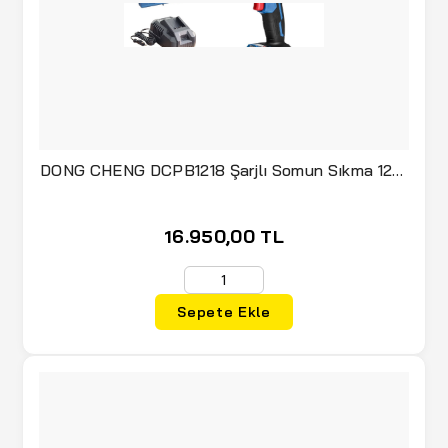
(3)
EARLEX
(2)
ECHO
(2)
EDDING
(2)
EGEBANT
(26)
EGESAN
DONG CHENG DCPB1218 Şarjlı Somun Sıkma 1218
Nm 20 Volt 5.0 Ah Çift Akülü
(1)
EINHELL
(2)
ELEKTROTEK
16.950,00 TL
(10)
ELTA
(1)
ELTU
Sepete Ekle
(26)
EMES
(7)
ENERGY
(3)
ERA