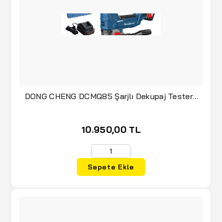
(21)
ESAB
(1)
ESSAFE
(1)
EVAR
(2)
EVEL
(10)
EXENA
DONG CHENG DCMQ85 Şarjlı Dekupaj Testere
(19)
FABA
20 Volt 4 Amper Çift Akülü
(11)
FACTOR
10.950,00 TL
(2)
FARKEN
(1)
FASTBOND
Sepete Ekle
(1)
FELCO
(1)
FEMI
(1)
FIRST