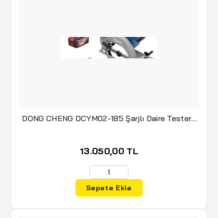
(4)
GF
(3)
GF GARDEN
(30)
GFB
(1)
GLOBE
(3)
GLOOR
(2)
Grand Harvest
DONG CHENG DCYM02-185 Şarjlı Daire Testere
(3)
HANKER
20 Volt 4 Amper Çift Akü
(5)
HULTAFORS
13.050,00 TL
(2)
HUSKY
(3)
HYPERTHERM
Sepete Ekle
(4)
ICECO
(9)
IGLOO