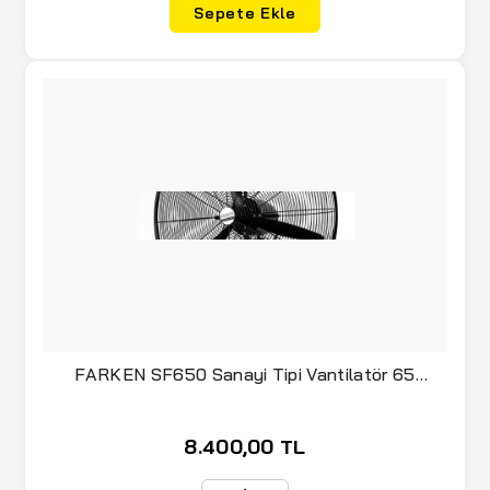
Sepete Ekle
(6)
MEGPRO
(1)
MEITE
(5)
MER-KA
(5)
MERKLE
(149)
METABO
(9)
MICHELIN
(1)
MİKOV
(4)
MobiHome
(7)
MTE
FARKEN SF650 Sanayi Tipi Vantilatör 65
cm(Duvara Monte)
(7)
MYTOL
(110)
NAREX
8.400,00 TL
(7)
NATUREHIKE