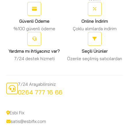
(1)
PROFEL
(1)
PRO-MAX
Güvenli Ödeme
Online İndirim
(2)
PRO-SCR
%100 güvenli ödeme
Çoklu alımlarda indirim
(49)
PROXXON
(5)
QBRICK
Yardıma mı ihtiyacınız var?
Seçili Ürünler
(1)
QuickUp
7/24 destek hizmeti
Özenle seçilmiş satıcılardan
(1)
RADO
(25)
RAPID
7/24 Arayabilirsiniz
(21)
RED HIT
0264 777 16 66
(1)
RİKOTY
(1)
ROWN
Esbi Fix
satis@esbifix.com
(64)
ROX