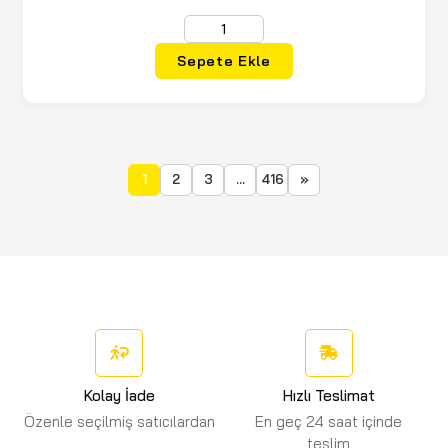
(2)
OneBond
(5)
ORBICUT
Sepete Ekle
(8)
ORCAMP
(4)
OREGON
(4)
ORWELD
1
2
3
...
416
»
(18)
OSAKA
(2)
OUTDOORZ
(1)
PALMERA
(1)
PARAGO
(1)
PEDROLLO
(5)
POLLY BOOT
Kolay İade
Hızlı Teslimat
(4)
POWERDEX
Özenle seçilmiş satıcılardan
En geç 24 saat içinde
teslim