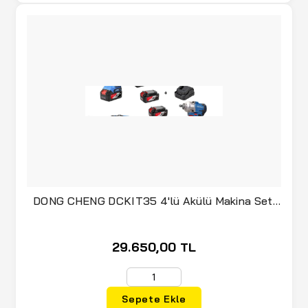
(5)
KOBATEK
(30)
KOBB
(2)
KREG
(4)
KRİNO
(11)
KRİSTAL
(36)
KUTZALL
(1)
KWB
(14)
LEDLENSER
DONG CHENG DCKIT35 4'lü Akülü Makina Seti
3x4.0 Amper
(24)
LEICA
(6)
LEO
29.650,00 TL
(28)
LINCOLN
(4)
LOTUS
Sepete Ekle