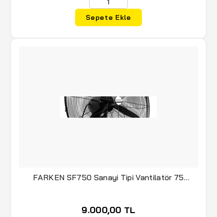
(11)
NEBO
Sepete Ekle
(149)
NEXON
(1)
NEXON CAMPING
(64)
NEXON X
(1)
NIKON
(5)
NOCO
(38)
NORTON
(1)
NURGAZ
(148)
NURGAZ Campout
FARKEN SF750 Sanayi Tipi Vantilatör 75
(5)
NURİŞ
cm(Duvara Monte)
(3)
OMEGA
9.000,00 TL