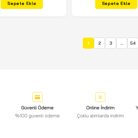
Sepete Ekle
Sepete Ekle
1
2
3
...
54
Güvenli Ödeme
Online İndirim
Y
%100 güvenli ödeme
Çoklu alımlarda indirim