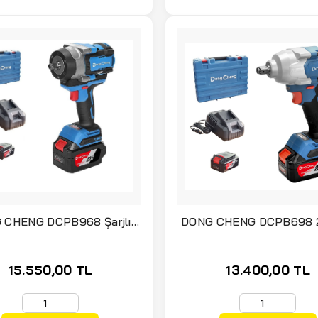
 CHENG DCPB968 Şarjlı
DONG CHENG DCPB698 2
Sıkma 968 Nm 20 Volt 5.0
Şarjlı Somun Sıkma 5.0 ah Çift
Ah Çift Akülü
Akülü 698 Nm
15.550,00 TL
13.400,00 TL