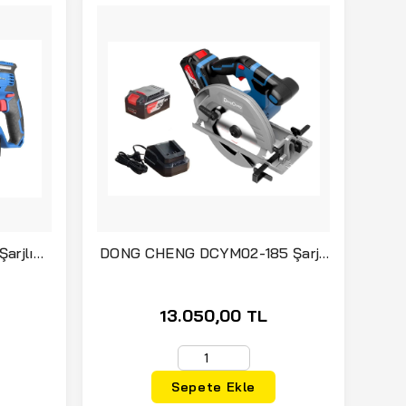
arjlı
DONG CHENG DCYM02-185 Şarjlı
per Çift
Daire Testere 20 Volt 4 Amper
Çift Akü
13.050,00 TL
Sepete Ekle