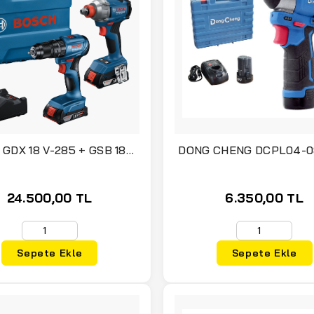
GDX 18 V-285 + GSB 185-
DONG CHENG DCPL04-08 
Torklu Vidalama 12 Volt 1
Vidalama Seti
Amper Çift Akülü
24.500,00 TL
6.350,00 TL
Sepete Ekle
Sepete Ekle