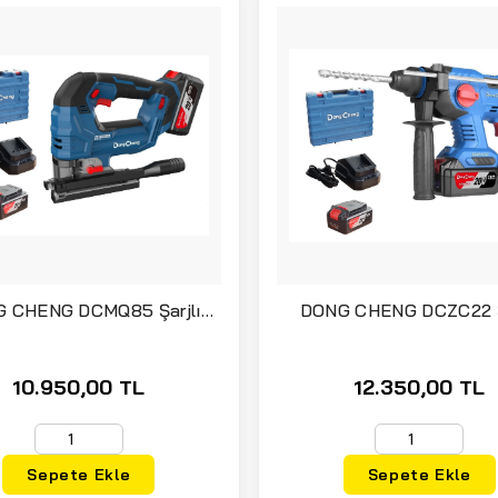
 CHENG DCMQ85 Şarjlı
DONG CHENG DCZC22 Ş
j Testere 20 Volt 4 Amper
Kırıcı Delici 20 Volt 4 Am
Çift Akülü
Akülü
10.950,00 TL
12.350,00 TL
Sepete Ekle
Sepete Ekle