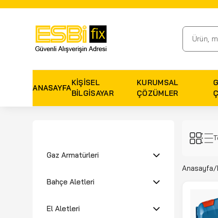
KIŞISEL
KURUMSAL
ANASAYFA
BILGISAYAR
ÇÖZÜMLER
T
Gaz Armatürleri
Anasayfa
/
Bahçe Aletleri
El Aletleri