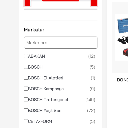
Markalar
(12)
ABAKAN
(5)
BOSCH
(1)
BOSCH El Aletleri
DONG
Dekupa
(9)
BOSCH Kampanya
(149)
BOSCH Profesyonel
(72)
BOSCH Yeşil Seri
(5)
CETA-FORM