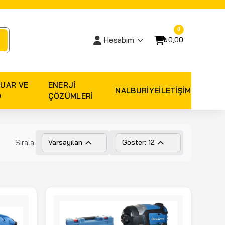
0
₺0,00
Hesabım
UAR VE
ENERJI
NALBURIYE
İLETİŞİM
O
ÇÖZÜMLERI
Sırala:
Varsayılan
Göster: 12