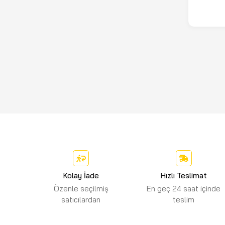
(6)
KRİSTAL
(1)
LOTUS
(3)
LUTİAN
(89)
MAKİTA
(21)
MAX-EXTRA
(3)
MAX-EXTRA MXP
(1)
MEITE
(105)
METABO
(5)
MYTOL
Kolay İade
Hızlı Teslimat
(5)
NEXON
Özenle seçilmiş
En geç 24 saat içinde
satıcılardan
teslim
(2)
NORTON
(3)
OMEGA