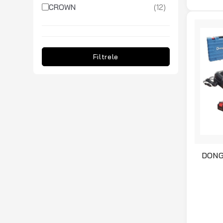
(12)
CROWN
(13)
DONG CHENG
(3)
DREMEL
Filtrele
(3)
EARLEX
(1)
ENERGY
(1)
FEMI
(1)
FIRST MASTER
(6)
FISCHER
DONG
(3)
İZELTAŞ
Somun 
(4)
JCB
(1)
JETCO
(8)
KOBB