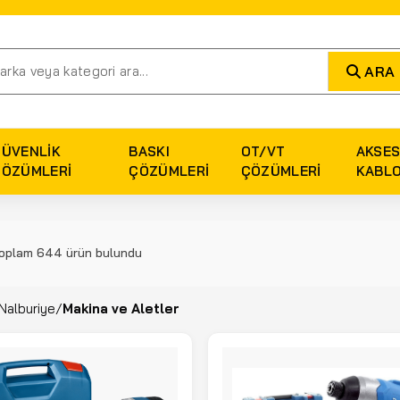
ARA
GÜVENLIK
BASKI
OT/VT
AKSES
ÇÖZÜMLERI
ÇÖZÜMLERI
ÇÖZÜMLERI
KABL
oplam 644 ürün bulundu
Nalburiye
/
Makina ve Aletler