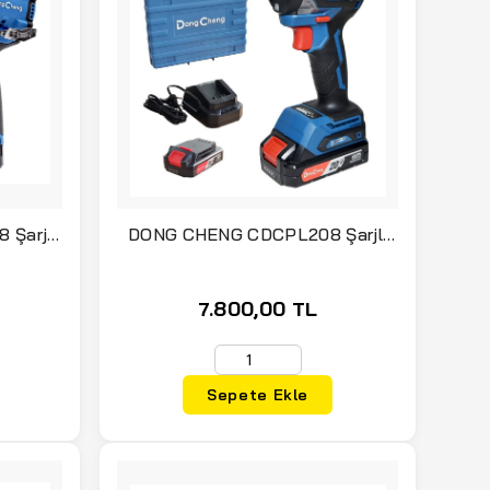
Şarjlı
DONG CHENG CDCPL208 Şarjlı
40 Nm 2
Torklu Vidalama 20 Volt 208 Nm 2
Amper Çift Akülü
7.800,00 TL
Sepete Ekle