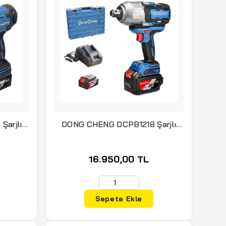
arjlı
DONG CHENG DCPB1218 Şarjlı
8 Nm 4
Somun Sıkma 1218 Nm 20 Volt 5.0
Ah Çift Akülü
16.950,00 TL
Sepete Ekle