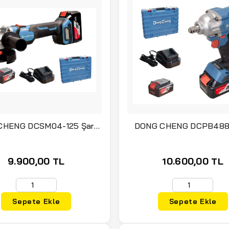
HENG DCSM04-125 Şarjlı
DONG CHENG DCPB488 Ş
Taşlama 20 Volt 4 Amper
Somun Sıkma 20 Volt 48
Çift Akülü
Amper Çift Akülü
9.900,00 TL
10.600,00 TL
Sepete Ekle
Sepete Ekle