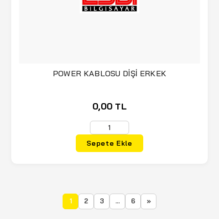
POWER KABLOSU DİŞİ ERKEK
0,00 TL
Sepete Ekle
1
2
3
...
6
»