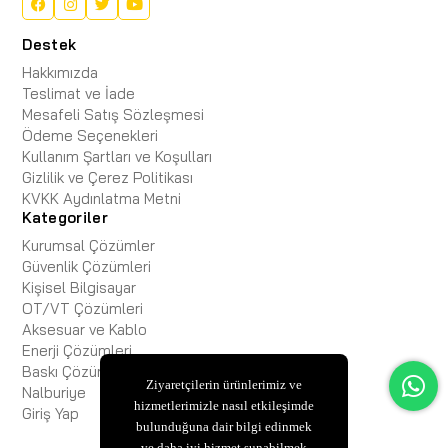
Destek
Hakkımızda
Teslimat ve İade
Mesafeli Satış Sözleşmesi
Ödeme Seçenekleri
Kullanım Şartları ve Koşulları
Gizlilik ve Çerez Politikası
KVKK Aydınlatma Metni
Kategoriler
Kurumsal Çözümler
Güvenlik Çözümleri
Kişisel Bilgisayar
OT/VT Çözümleri
Aksesuar ve Kablo
Enerji Çözümleri
Baskı Çözümleri
Ziyaretçilerin ürünlerimiz ve
Nalburiye
hizmetlerimizle nasıl etkileşimde
Giriş Yap
bulunduğuna dair bilgi edinmek
ve daha iyi hizmet sunabilmek