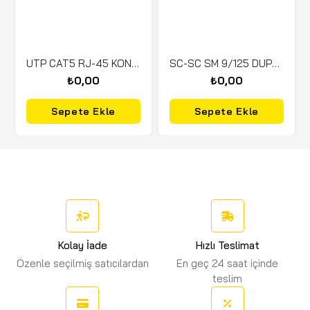
UTP CAT5 RJ-45 KONNEKTÖR
SC-SC SM 9/125 DUPLEX PATCH CORD LSZH 5 MT
₺0,00
₺0,00
Sepete Ekle
Sepete Ekle
Kolay İade
Hızlı Teslimat
Özenle seçilmiş satıcılardan
En geç 24 saat içinde
teslim