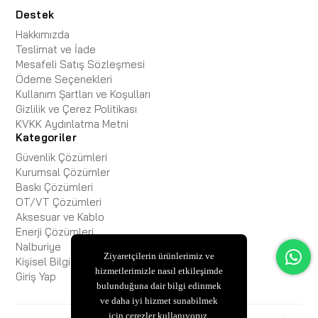
Destek
Hakkımızda
Teslimat ve İade
Mesafeli Satış Sözleşmesi
Ödeme Seçenekleri
Kullanım Şartları ve Koşulları
Gizlilik ve Çerez Politikası
KVKK Aydınlatma Metni
Kategoriler
Güvenlik Çözümleri
Kurumsal Çözümler
Baskı Çözümleri
OT/VT Çözümleri
Aksesuar ve Kablo
Enerji Çözümleri
Nalburiye
Ziyaretçilerin ürünlerimiz ve
Kişisel Bilgisayar
hizmetlerimizle nasıl etkileşimde
Giriş Yap
bulunduğuna dair bilgi edinmek
ve daha iyi hizmet sunabilmek
için çerezler kullanıyoruz.