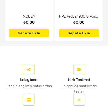
MODEM
HPE Aruba 1930 8 Port Gigabit PoE (JL681A)
₺0,00
₺0,00
Sepete Ekle
Sepete Ekle
Kolay İade
Hızlı Teslimat
Özenle seçilmiş satıcılardan
En geç 24 saat içinde
teslim