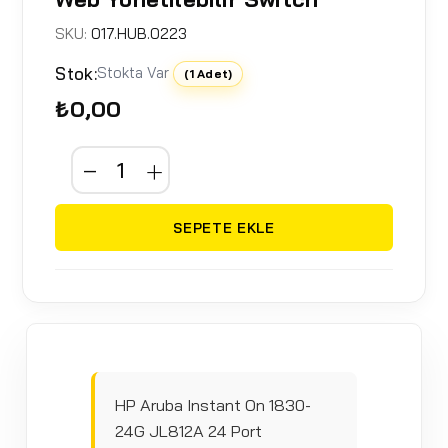
SKU:
017.HUB.0223
Stok:
Stokta Var
(1 Adet)
₺0,00
SEPETE EKLE
HP Aruba Instant On 1830-
24G JL812A 24 Port