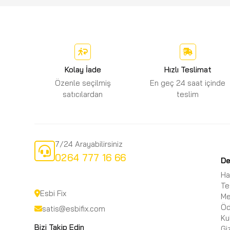
Kolay İade
Hızlı Teslimat
Özenle seçilmiş
En geç 24 saat içinde
satıcılardan
teslim
7/24 Arayabilirsiniz
0264 777 16 66
D
Ha
Te
Esbi Fix
Me
Öd
satis@esbifix.com
Ku
Bizi Takip Edin
Gi