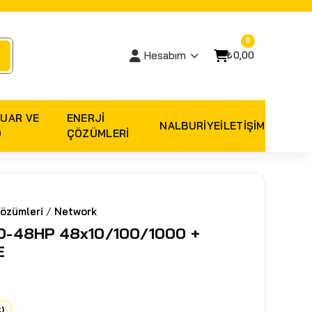
0
₺0,00
Hesabım
UAR VE
ENERJI
NALBURIYE
İLETİŞİM
O
ÇÖZÜMLERI
özümleri
/
Network
-48HP 48x10/100/1000 +
E
t)