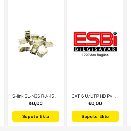
S-link SL-M36 RJ-45 100lük Metal FTP Jack
CAT 6 U/UTP HD PVC PRYSMIAN
₺0,00
₺0,00
Sepete Ekle
Sepete Ekle