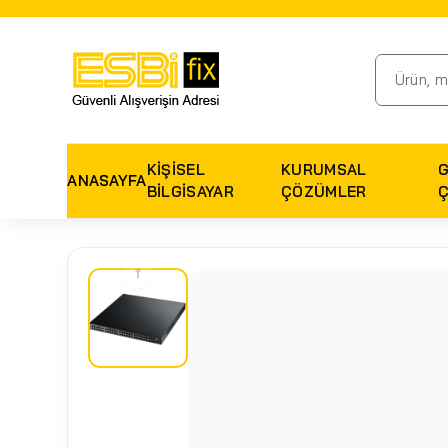
KIŞISEL
KURUMSAL
ANASAYFA
BILGISAYAR
ÇÖZÜMLER
↑