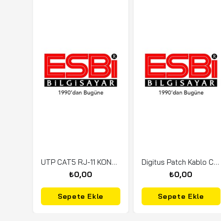
UTP CAT5 RJ-11 KONNEKTÖR
Digitus Patch Kablo Cat6 Mavi (0.5m)
₺0,00
₺0,00
Sepete Ekle
Sepete Ekle