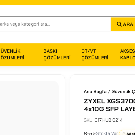
ARA
GÜVENLIK
BASKI
OT/VT
AKSES
ÇÖZÜMLERI
ÇÖZÜMLERI
ÇÖZÜMLERI
KABL
Ana Sayfa
/
Güvenlik Ç
ZYXEL XGS3700
4x10G SFP LAY
SKU:
017.HUB.0214
Stok:
Stokta Var
(1 Ade