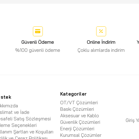
Güvenli Ödeme
Online İndirim
Y
%100 güvenli ödeme
Çoklu alımlarda indirim
Kategoriler
estek
OT/VT Çözümleri
kkımızda
Baskı Çözümleri
slimat ve İade
Aksesuar ve Kablo
safeli Satış Sözleşmesi
Giriş 
Güvenlik Çözümleri
eme Seçenekleri
Enerji Çözümleri
llanım Şartları ve Koşulları
Kurumsal Çözümler
zlilik ve Çerez Politikası