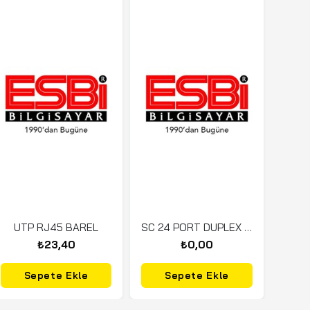
UTP RJ45 BAREL
SC 24 PORT DUPLEX RACKBOX PANEL 330-076-103
₺23,40
₺0,00
Sepete Ekle
Sepete Ekle