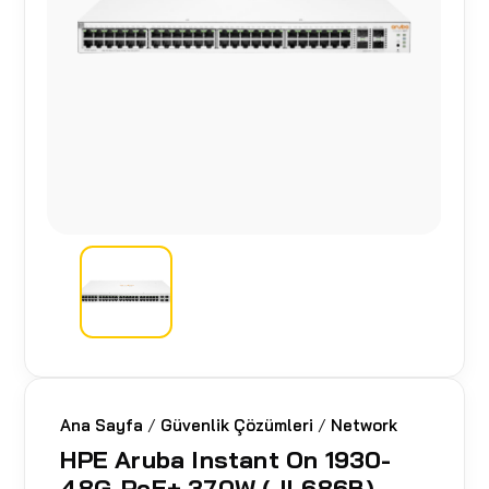
Ana Sayfa
/
Güvenlik Çözümleri
/
Network
HPE Aruba Instant On 1930-
48G-PoE+ 370W (JL686B)