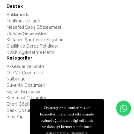
Destek
Hakkımızda
Teslimat ve İade
Mesafeli Satış Sözleşmesi
Ödeme Seçenekleri
Kullanım Şartları ve Koşulları
Gizlilik ve Çerez Politikası
KVKK Aydınlatma Metni
Kategoriler
Aksesuar ve Kablo
OT/VT Çözümleri
Nalburiye
Güvenlik Çözümleri
Kişisel Bilgisayar
Kurumsal Çözümler
Enerji Çözümleri
Ziyaretçilerin ürünlerimiz ve
Baskı Çözümleri
hizmetlerimizle nasıl etkileşimde
Giriş Yap
bulunduğuna dair bilgi edinmek
ve daha iyi hizmet sunabilmek
için çerezler kullanıyoruz.