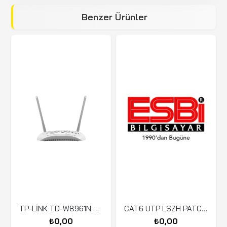
Benzer Ürünler
TP-LİNK TD-W8961N 4 PORT 300MBP KABLOSUZ MODEM
CAT6 UTP LSZH PATCH CORD 0,20 MT KIRMIZI
₺0,00
₺0,00