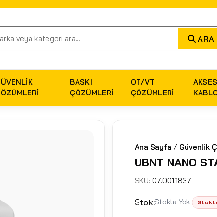
ARA
GÜVENLIK
BASKI
OT/VT
AKSES
ÇÖZÜMLERI
ÇÖZÜMLERI
ÇÖZÜMLERI
KABL
Ana Sayfa
/
Güvenlik Ç
UBNT NANO ST
SKU:
C7.001.1837
Stok:
Stokta Yok
Stokt