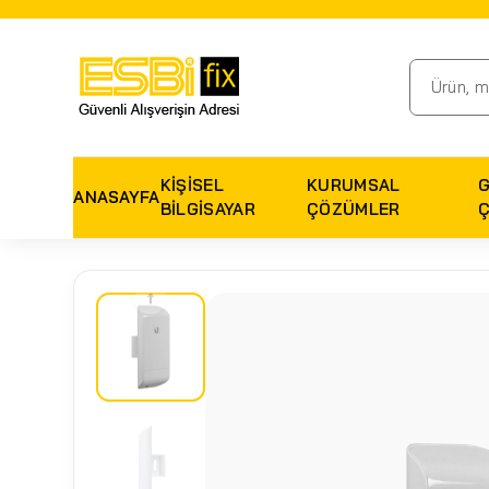
KIŞISEL
KURUMSAL
ANASAYFA
BILGISAYAR
ÇÖZÜMLER
↑