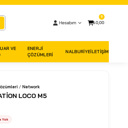
0
₺0,00
Hesabım
UAR VE
ENERJI
NALBURIYE
İLETİŞİM
O
ÇÖZÜMLERI
özümleri
/
Network
ATİON LOCO M5
a Yok