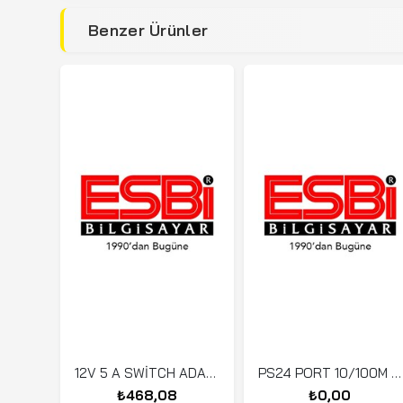
Benzer Ürünler
12V 5 A SWİTCH ADAPTÖR
PS24 PORT 10/100M POE SWİTCH 2 UPLİNK GİGABİT ETH
₺468,08
₺0,00