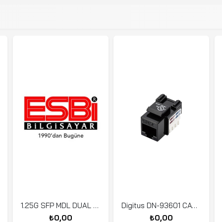
1.25G SFP MDL DUAL HP FIBER SM 1310NM LC20KM-GİBİK
Digitus DN-93601 CAT-6 Keystone Jack, Zırhsız
₺0,00
₺0,00