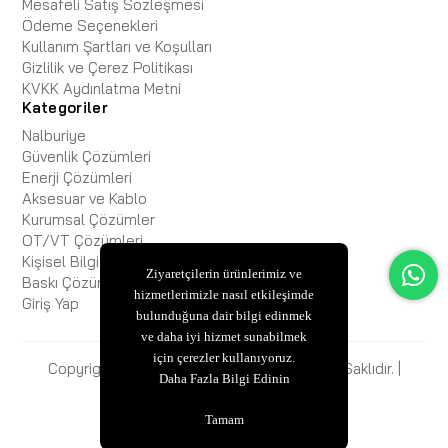
Mesafeli Satış Sözleşmesi
Ödeme Seçenekleri
Kullanım Şartları ve Koşulları
Gizlilik ve Çerez Politikası
KVKK Aydınlatma Metni
Kategoriler
Nalburiye
Güvenlik Çözümleri
Enerji Çözümleri
Aksesuar ve Kablo
Kurumsal Çözümler
OT/VT Çözümleri
Kişisel Bilgisayar
Ziyaretçilerin ürünlerimiz ve
Baskı Çözümleri
hizmetlerimizle nasıl etkileşimde
Giriş Yap
bulunduğuna dair bilgi edinmek
ve daha iyi hizmet sunabilmek
için çerezler kullanıyoruz.
Copyright © 2025 ESBiFiXB2B Tüm Hakları Saklıdır. |
Daha Fazla Bilgi Edinin
ESBİ BİLİŞİM
Tamam