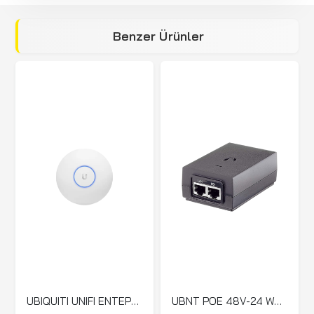
Benzer Ürünler
UBIQUITI UNIFI ENTEPRISE AP-LONG RANGE (UAP-LR)
UBNT POE 48V-24 WATT Gigabit (POE-48-24W-G)