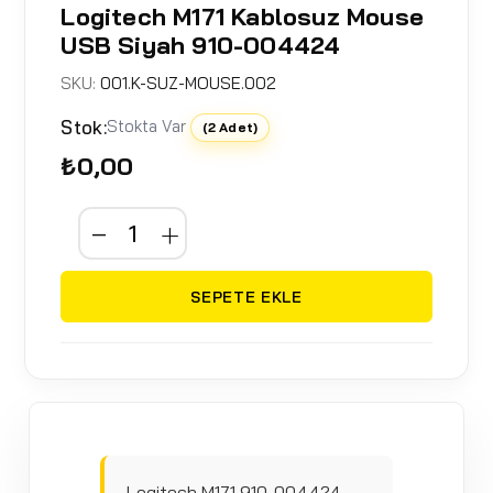
Logitech M171 Kablosuz Mouse
USB Siyah 910-004424
SKU:
001.K-SUZ-MOUSE.002
Stok:
Stokta Var
(2 Adet)
₺0,00
SEPETE EKLE
Logitech M171 910-004424