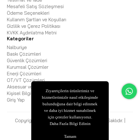
Mesafeli Satış Sözleşmesi
Ödeme Seçenekleri
Kullanım Şartları ve Koşulları
Gizlilik ve Çerez Politikası
KVKK Aydınlatma Metni
Kategoriler
Nalburiye
Baskı Çözümleri
Güvenlik Çözümleri
Kurumsal Çözümler
Enerji Çözümleri
OT/VT Çözümleri
Aksesuar ve Kablo
Ziyaretçilerin ürünlerimiz ve
Kişisel Bilgisayar
hizmetlerimizle nasıl etkileşimde
Giriş Yap
bulunduğuna dair bilgi edinmek
ve daha iyi hizmet sunabilmek
için çerezler kullanıyoruz.
Copyright © 2025 ESBiFiXB2B Tüm Hakları Saklıdır. |
Daha Fazla Bilgi Edinin
ESBİ BİLİŞİM
Tamam