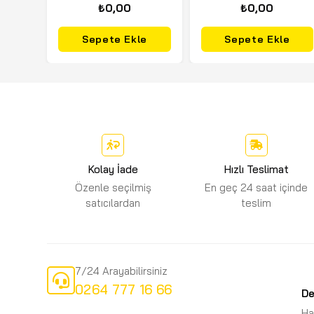
₺0,00
₺0,00
Sepete Ekle
Sepete Ekle
Kolay İade
Hızlı Teslimat
Özenle seçilmiş
En geç 24 saat içinde
satıcılardan
teslim
7/24 Arayabilirsiniz
0264 777 16 66
D
Ha