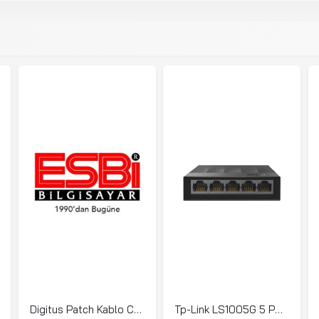
Digitus Patch Kablo Cat6 Sarı (0.5m)
Tp-Link LS1005G 5 Port Gigabt Desktop Plastic Cas