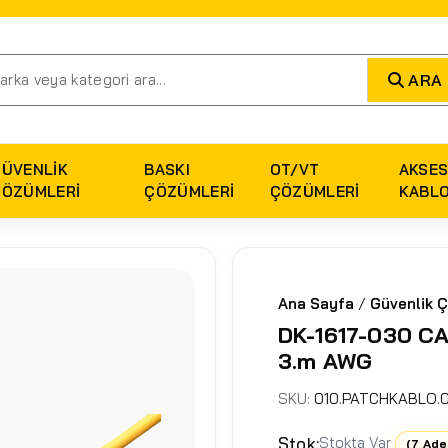
ARA
GÜVENLIK
BASKI
OT/VT
AKSES
ÇÖZÜMLERI
ÇÖZÜMLERI
ÇÖZÜMLERI
KABL
Ana Sayfa
/
Güvenlik Ç
DK-1617-030 CA
3.m AWG
SKU:
010.PATCHKABLO.
Stok:
Stokta Var
(7 Ade