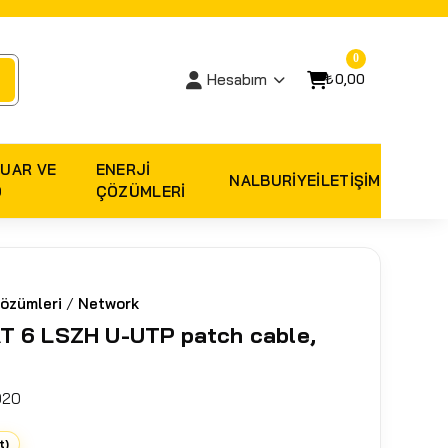
0
₺0,00
Hesabım
UAR VE
ENERJI
NALBURIYE
İLETİŞİM
O
ÇÖZÜMLERI
özümleri
/
Network
T 6 LSZH U-UTP patch cable,
020
t)