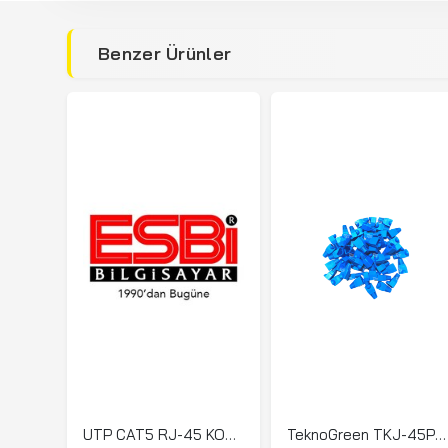
Benzer Ürünler
UTP CAT5 RJ-45 KONNEKTÖR
TeknoGreen TKJ-45PB Mavi RJ45 Kılıfı (100 lü Pak)