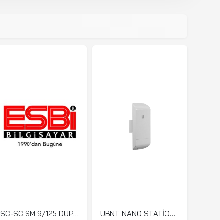
SC-SC SM 9/125 DUPLEX PATCH CORD LSZH 2 MT
UBNT NANO STATİON LOCO M5