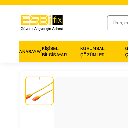
KIŞISEL
KURUMSAL
ANASAYFA
BILGISAYAR
ÇÖZÜMLER
↑