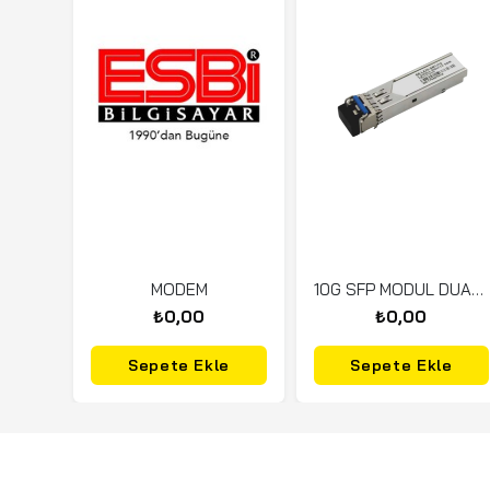
MODEM
10G SFP MODUL DUAL HP FIBER SM 1310NM LC20KM GİBİK
₺0,00
₺0,00
Sepete Ekle
Sepete Ekle