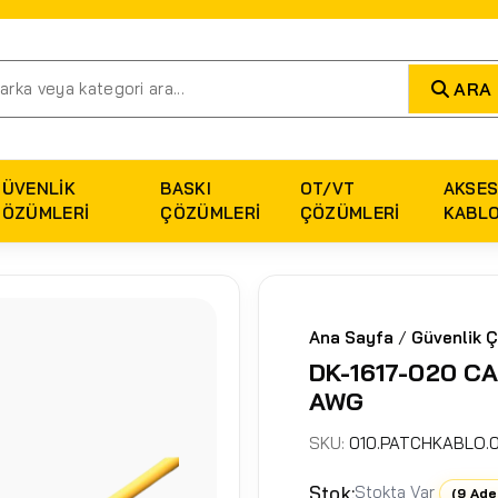
ARA
GÜVENLIK
BASKI
OT/VT
AKSES
ÇÖZÜMLERI
ÇÖZÜMLERI
ÇÖZÜMLERI
KABL
Ana Sayfa
/
Güvenlik Ç
DK-1617-020 CA
AWG
SKU:
010.PATCHKABLO.0
Stok:
Stokta Var
(9 Ade