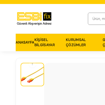
KIŞISEL
KURUMSAL
ANASAYFA
BILGISAYAR
ÇÖZÜMLER
↑