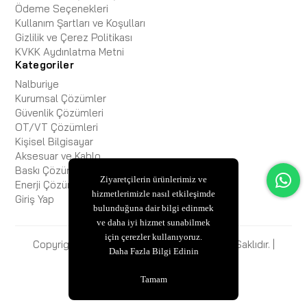
Ödeme Seçenekleri
Kullanım Şartları ve Koşulları
Gizlilik ve Çerez Politikası
KVKK Aydınlatma Metni
Kategoriler
Nalburiye
Kurumsal Çözümler
Güvenlik Çözümleri
OT/VT Çözümleri
Kişisel Bilgisayar
Aksesuar ve Kablo
Baskı Çözümleri
Ziyaretçilerin ürünlerimiz ve
Enerji Çözümleri
hizmetlerimizle nasıl etkileşimde
Giriş Yap
bulunduğuna dair bilgi edinmek
ve daha iyi hizmet sunabilmek
için çerezler kullanıyoruz.
Copyright © 2025 ESBiFiXB2B Tüm Hakları Saklıdır. |
Daha Fazla Bilgi Edinin
ESBİ BİLİŞİM
Tamam