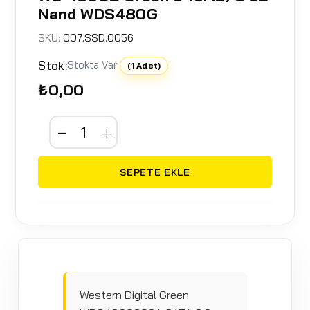
Nand WDS480G
SKU:
007.SSD.0056
Stok:
Stokta Var
(1 Adet)
₺0,00
SEPETE EKLE
Western Digital Green