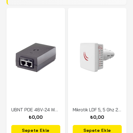
UBNT POE 48V-24 WATT Gigabit (POE-48-24W-G)
Mikrotik LDF 5, 5 Ghz 24.5dBi , 2x2 Mimo 802.11an
₺0,00
₺0,00
Sepete Ekle
Sepete Ekle