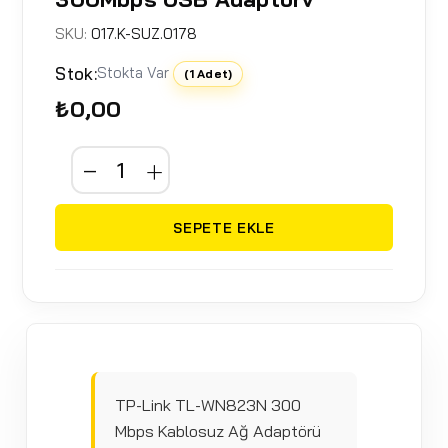
SKU:
017.K-SUZ.0178
Stok:
Stokta Var
(1 Adet)
₺0,00
SEPETE EKLE
TP-Link TL-WN823N 300
Mbps Kablosuz Ağ Adaptörü