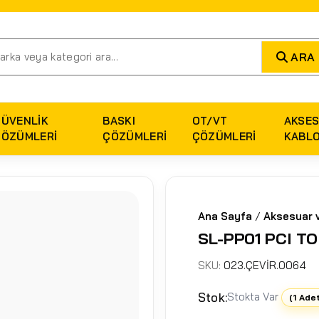
ARA
GÜVENLIK
BASKI
OT/VT
AKSES
ÇÖZÜMLERI
ÇÖZÜMLERI
ÇÖZÜMLERI
KABL
Ana Sayfa
/
Aksesuar 
SL-PP01 PCI T
SKU:
023.ÇEVİR.0064
Stok:
Stokta Var
(1 Ade