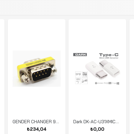
GENDER CHANGER 9E/25E ÇEVİRİCİ
Dark DK-AC-U31XMICROW Type-C-Micro USB 2.0 Dnştrcü
₺234,04
₺0,00