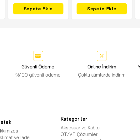
Sepete Ekle
Sepete Ekle
Güvenli Ödeme
Online İndirim
Y
%100 güvenli ödeme
Çoklu alımlarda indirim
Kategoriler
estek
Aksesuar ve Kablo
kkımızda
OT/VT Çözümleri
slimat ve İade