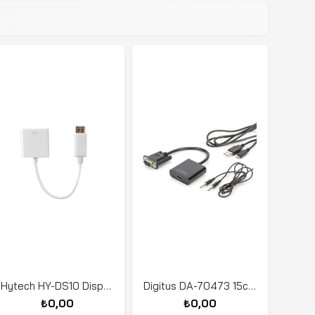
Hytech HY-DS10 Display TO HDMI 20cm Çevirici
Digitus DA-70473 15cm VGA To HDMI Ses Dönüştürücü
₺0,00
₺0,00