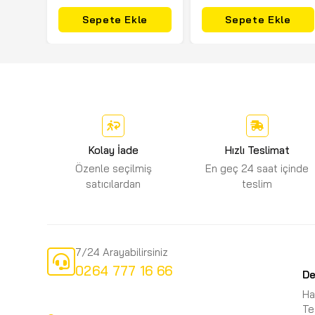
Sepete Ekle
Sepete Ekle
Kolay İade
Hızlı Teslimat
Özenle seçilmiş
En geç 24 saat içinde
satıcılardan
teslim
7/24 Arayabilirsiniz
0264 777 16 66
D
Ha
Te