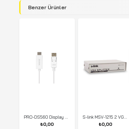
Benzer Ürünler
PRO-DS560 Display To HDMI 1.8 m Çevirici Kablo
S-link MSV-1215 2 VGA 150Mhz Monitör Çoklayıcı
₺0,00
₺0,00