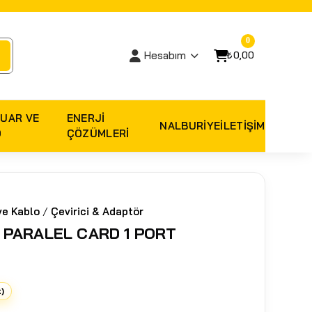
0
₺0,00
Hesabım
UAR VE
ENERJI
NALBURIYE
İLETİŞİM
O
ÇÖZÜMLERI
ve Kablo
/
Çevirici & Adaptör
O PARALEL CARD 1 PORT
t)