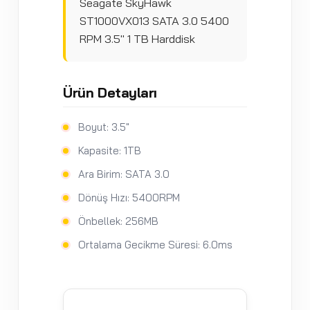
Seagate SkyHawk
ST1000VX013 SATA 3.0 5400
RPM 3.5" 1 TB Harddisk
Ürün Detayları
Boyut: 3.5"
Kapasite: 1TB
Ara Birim: SATA 3.0
Dönüş Hızı: 5400RPM
Önbellek: 256MB
Ortalama Gecikme Süresi: 6.0ms