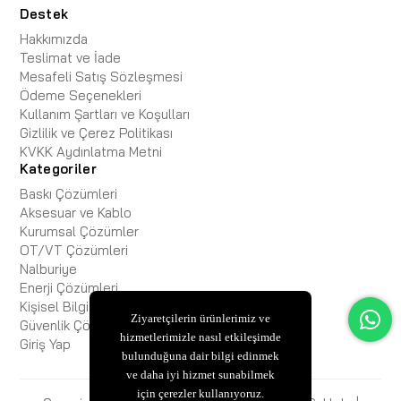
Destek
Hakkımızda
Teslimat ve İade
Mesafeli Satış Sözleşmesi
Ödeme Seçenekleri
Kullanım Şartları ve Koşulları
Gizlilik ve Çerez Politikası
KVKK Aydınlatma Metni
Kategoriler
Baskı Çözümleri
Aksesuar ve Kablo
Kurumsal Çözümler
OT/VT Çözümleri
Nalburiye
Enerji Çözümleri
Kişisel Bilgisayar
Ziyaretçilerin ürünlerimiz ve
Güvenlik Çözümleri
hizmetlerimizle nasıl etkileşimde
Giriş Yap
bulunduğuna dair bilgi edinmek
ve daha iyi hizmet sunabilmek
için çerezler kullanıyoruz.