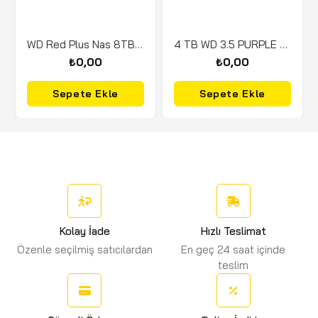
WD Red Plus Nas 8TB 3.5 5640Rpm SATA (WD80EFPX)
4 TB WD 3.5 PURPLE SATA3 5400RPM 256MB 7/24 GUVENL
₺0,00
₺0,00
Sepete Ekle
Sepete Ekle
Kolay İade
Hızlı Teslimat
Özenle seçilmiş satıcılardan
En geç 24 saat içinde
teslim