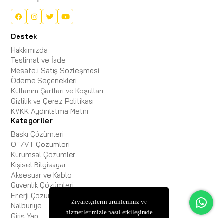
Destek
Hakkımızda
Teslimat ve İade
Mesafeli Satış Sözleşmesi
Ödeme Seçenekleri
Kullanım Şartları ve Koşulları
Gizlilik ve Çerez Politikası
KVKK Aydınlatma Metni
Kategoriler
Baskı Çözümleri
OT/VT Çözümleri
Kurumsal Çözümler
Kişisel Bilgisayar
Aksesuar ve Kablo
Güvenlik Çözümleri
Enerji Çözümleri
Ziyaretçilerin ürünlerimiz ve
Nalburiye
hizmetlerimizle nasıl etkileşimde
Giriş Yap