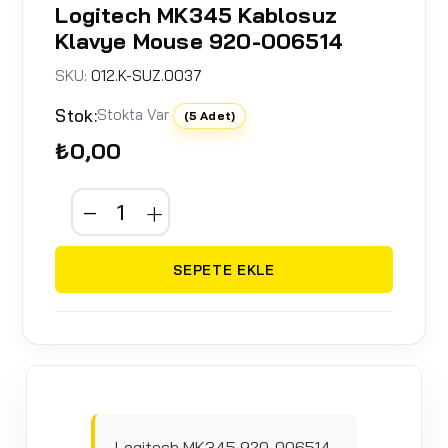
Logitech MK345 Kablosuz
Klavye Mouse 920-006514
SKU:
012.K-SUZ.0037
Stok:
Stokta Var
(5 Adet)
₺0,00
SEPETE EKLE
Logitech MK345 920-006514