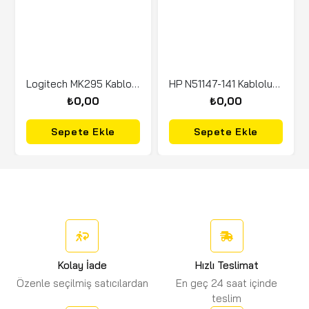
Logitech MK295 Kablosuz Klavye Mouse 920-009804
HP N51147-141 Kablolu Set Klavye & Mouse Beyaz
₺0,00
₺0,00
Sepete Ekle
Sepete Ekle
Kolay İade
Hızlı Teslimat
Özenle seçilmiş satıcılardan
En geç 24 saat içinde
teslim