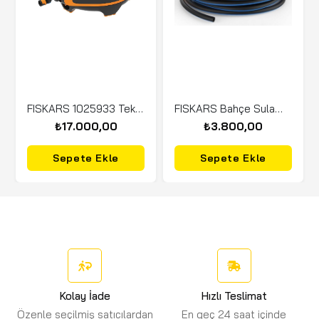
FISKARS 1025933 Tekerlekli Otomatik Hortum Makarası 360 Derece
FISKARS Bahçe Sulama Hortumu 50 Metre Q4 (1027106)
₺17.000,00
₺3.800,00
Sepete Ekle
Sepete Ekle
Kolay İade
Hızlı Teslimat
Özenle seçilmiş satıcılardan
En geç 24 saat içinde