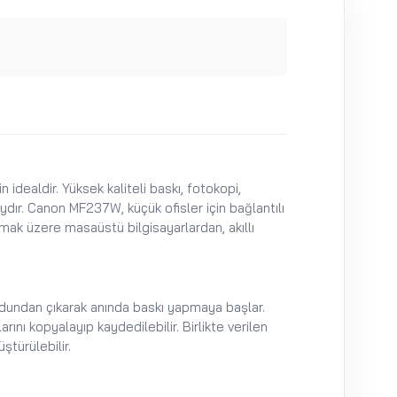
in idealdir. Yüksek kaliteli baskı, fotokopi,
ydır. Canon MF237W, küçük ofisler için bağlantılı
lamak üzere masaüstü bilgisayarlardan, akıllı
modundan çıkarak anında baskı yapmaya başlar.
ını kopyalayıp kaydedilebilir. Birlikte verilen
türülebilir.