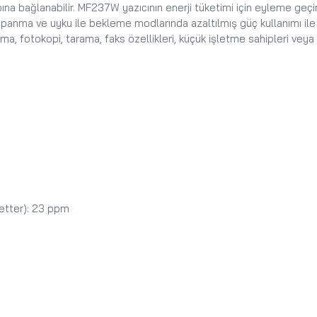
bağlanabilir. MF237W yazıcının enerji tüketimi için eyleme geçiril
panma ve uyku ile bekleme modlarında azaltılmış güç kullanımı ile en
, fotokopi, tarama, faks özellikleri, küçük işletme sahipleri veya ev
Letter): 23 ppm