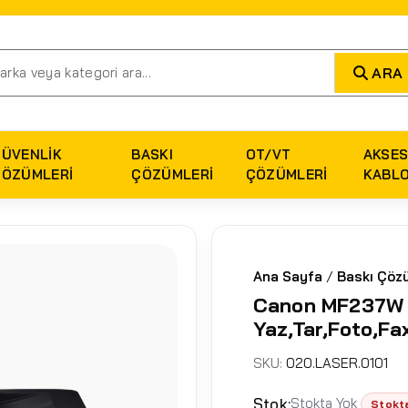
ARA
GÜVENLIK
BASKI
OT/VT
AKSES
ÇÖZÜMLERI
ÇÖZÜMLERI
ÇÖZÜMLERI
KABL
Ana Sayfa
/
Baskı Çözü
Canon MF237W 
Yaz,Tar,Foto,Fa
SKU:
020.LASER.0101
Stok:
Stokta Yok
Stokt