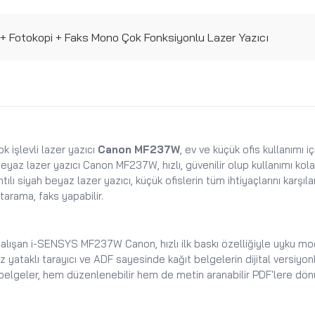
+ Fotokopi + Faks Mono Çok Fonksiyonlu Lazer Yazıcı
k işlevli lazer yazıcı
Canon MF237W
, ev ve küçük ofis kullanımı iç
eyaz lazer yazıcı Canon MF237W, hızlı, güvenilir olup kullanımı kola
tılı siyah beyaz lazer yazıcı, küçük ofislerin tüm ihtiyaçlarını karşı
tarama, faks yapabilir.
e çalışan i-SENSYS MF237W Canon, hızlı ilk baskı özelliğiyle uyku 
taklı tarayıcı ve ADF sayesinde kağıt belgelerin dijital versiyonlar
belgeler, hem düzenlenebilir hem de metin aranabilir PDF'lere dönüş