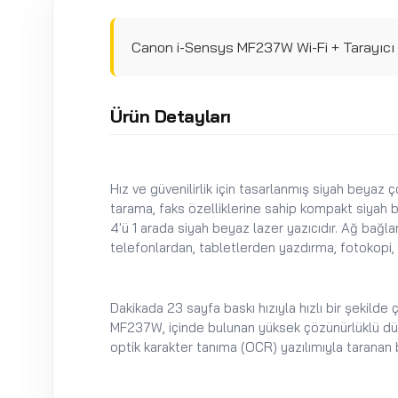
Canon i-Sensys MF237W Wi-Fi + Tarayıcı 
Ürün Detayları
Hız ve güvenilirlik için tasarlanmış siyah beyaz ço
tarama, faks özelliklerine sahip kompakt siyah b
4'ü 1 arada siyah beyaz lazer yazıcıdır. Ağ bağlan
telefonlardan, tabletlerden yazdırma, fotokopi, 
Dakikada 23 sayfa baskı hızıyla hızlı bir şekild
MF237W, içinde bulunan yüksek çözünürlüklü düz ya
optik karakter tanıma (OCR) yazılımıyla taranan 