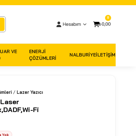
0
₺0,00
Hesabım
UAR VE
ENERJI
NALBURIYE
İLETİŞİM
O
ÇÖZÜMLERI
mleri
/
Lazer Yazıcı
Laser
x,DADF,Wi-Fi
a Yok