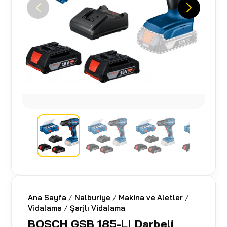
Ana Sayfa
/
Nalburiye
/
Makina ve Aletler
/
Vidalama
/
Şarjlı Vidalama
BOSCH GSB 185-LI Darbeli