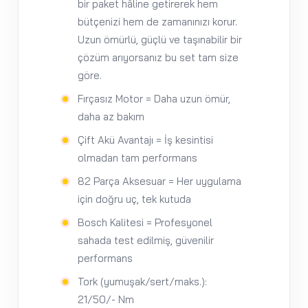
bir paket hâline getirerek hem
bütçenizi hem de zamanınızı korur.
Uzun ömürlü, güçlü ve taşınabilir bir
çözüm arıyorsanız bu set tam size
göre.
Fırçasız Motor = Daha uzun ömür,
daha az bakım
Çift Akü Avantajı = İş kesintisi
olmadan tam performans
82 Parça Aksesuar = Her uygulama
için doğru uç, tek kutuda
Bosch Kalitesi = Profesyonel
sahada test edilmiş, güvenilir
performans
Tork (yumuşak/sert/maks.):
21/50/- Nm