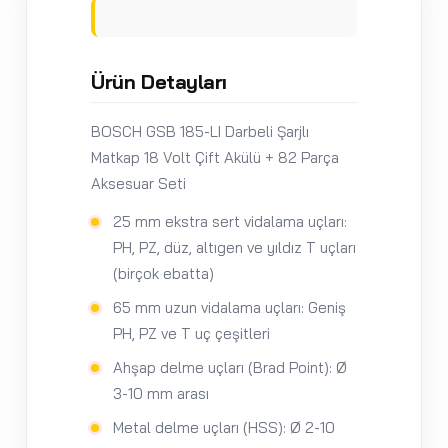
Ürün Detayları
BOSCH GSB 185-LI Darbeli Şarjlı
Matkap 18 Volt Çift Akülü + 82 Parça
Aksesuar Seti
25 mm ekstra sert vidalama uçları:
PH, PZ, düz, altıgen ve yıldız T uçları
(birçok ebatta)
65 mm uzun vidalama uçları: Geniş
PH, PZ ve T uç çeşitleri
Ahşap delme uçları (Brad Point): Ø
3-10 mm arası
Metal delme uçları (HSS): Ø 2-10