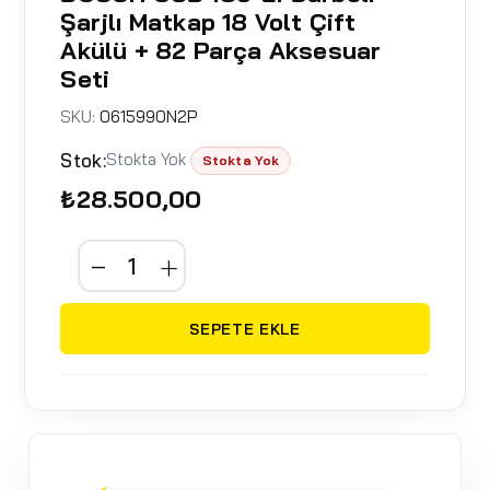
Şarjlı Matkap 18 Volt Çift
Akülü + 82 Parça Aksesuar
Seti
SKU:
0615990N2P
Stok:
Stokta Yok
Stokta Yok
₺28.500,00
SEPETE EKLE