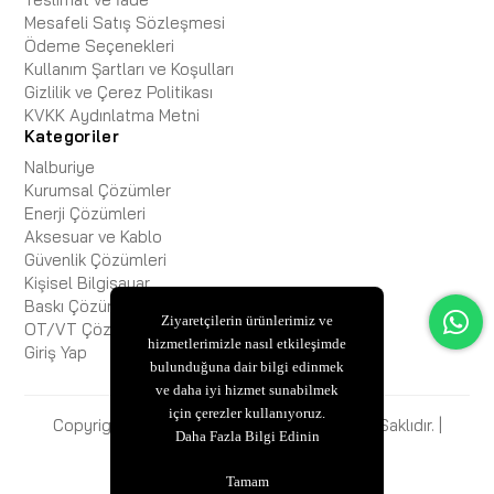
Mesafeli Satış Sözleşmesi
Ödeme Seçenekleri
Kullanım Şartları ve Koşulları
Gizlilik ve Çerez Politikası
KVKK Aydınlatma Metni
Kategoriler
Nalburiye
Kurumsal Çözümler
Enerji Çözümleri
Aksesuar ve Kablo
Güvenlik Çözümleri
Kişisel Bilgisayar
Baskı Çözümleri
Ziyaretçilerin ürünlerimiz ve
OT/VT Çözümleri
hizmetlerimizle nasıl etkileşimde
Giriş Yap
bulunduğuna dair bilgi edinmek
ve daha iyi hizmet sunabilmek
için çerezler kullanıyoruz.
Copyright © 2025 ESBiFiXB2B Tüm Hakları Saklıdır. |
Daha Fazla Bilgi Edinin
ESBİ BİLİŞİM
Tamam