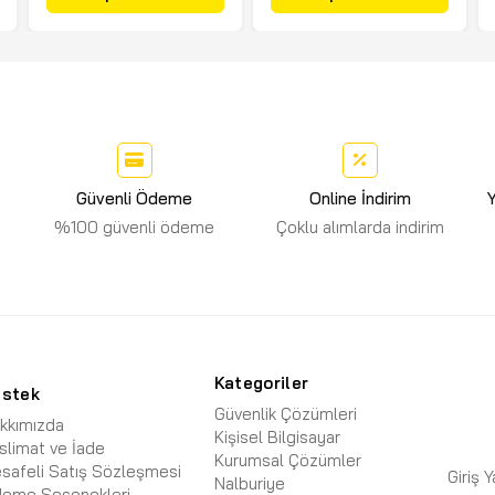
Güvenli Ödeme
Online İndirim
Y
%100 güvenli ödeme
Çoklu alımlarda indirim
Kategoriler
estek
Güvenlik Çözümleri
kkımızda
Kişisel Bilgisayar
slimat ve İade
Kurumsal Çözümler
safeli Satış Sözleşmesi
Giriş 
Nalburiye
eme Seçenekleri