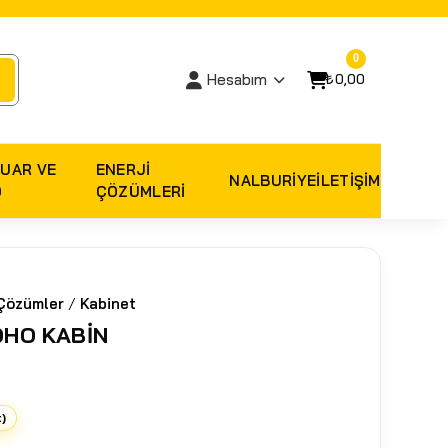
0
₺0,00
Hesabım
UAR VE
ENERJI
NALBURIYE
İLETİŞİM
O
ÇÖZÜMLERI
Çözümler
/
Kabinet
OHO KABİN
t)