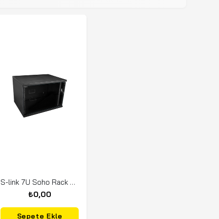
S-link 7U Soho Rack Kabin 19 inc W 530mm D 400mm
₺0,00
Sepete Ekle