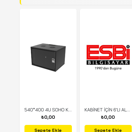
540*400 4U SOHO KABİN
KABİNET İÇİN 6'LI ALUMİNYUM SİGORTALI PRİZ PDU
₺0,00
₺0,00
Sepete Ekle
Sepete Ekle