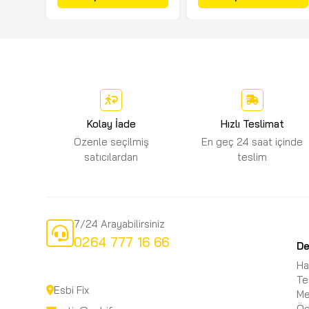
Kolay İade
Hızlı Teslimat
Özenle seçilmiş
En geç 24 saat içinde
satıcılardan
teslim
7/24 Arayabilirsiniz
0264 777 16 66
D
Ha
Te
Esbi Fix
Me
Öd