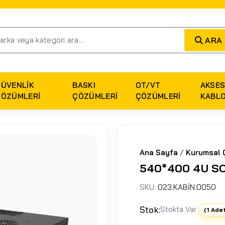
ARA
GÜVENLIK
BASKI
OT/VT
AKSES
ÇÖZÜMLERI
ÇÖZÜMLERI
ÇÖZÜMLERI
KABL
Ana Sayfa
/
Kurumsal 
540*400 4U S
SKU:
023.KABİN.0050
Stok:
Stokta Var
(1 Ade