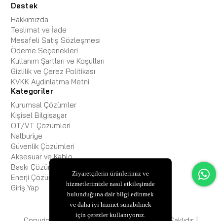
Destek
Hakkımızda
Teslimat ve İade
Mesafeli Satış Sözleşmesi
Ödeme Seçenekleri
Kullanım Şartları ve Koşulları
Gizlilik ve Çerez Politikası
KVKK Aydınlatma Metni
Kategoriler
Kurumsal Çözümler
Kişisel Bilgisayar
OT/VT Çözümleri
Nalburiye
Güvenlik Çözümleri
Aksesuar ve Kablo
Baskı Çözümleri
Ziyaretçilerin ürünlerimiz ve
Enerji Çözümleri
hizmetlerimizle nasıl etkileşimde
Giriş Yap
bulunduğuna dair bilgi edinmek
ve daha iyi hizmet sunabilmek
için çerezler kullanıyoruz.
Copyright © 2025 ESBiFiXB2B Tüm Hakları Saklıdır. |