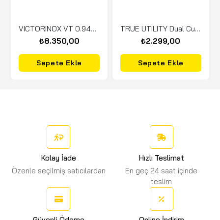
VICTORINOX VT 0.9425.DS222 Evoke BSH Alox Çakı Kamuflaj
TRUE UTILITY Dual Cutter Çakı (0002-G)
₺8.350,00
₺2.299,00
Sepete Ekle
Sepete Ekle
Kolay İade
Hızlı Teslimat
Özenle seçilmiş satıcılardan
En geç 24 saat içinde
teslim
Güvenli Ödeme
Online İndirim