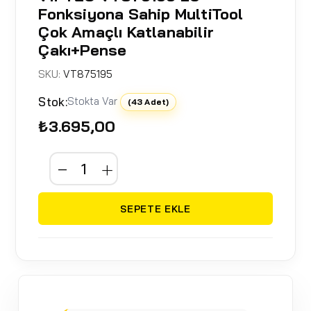
Fonksiyona Sahip MultiTool
Çok Amaçlı Katlanabilir
Çakı+Pense
SKU:
VT875195
Stok:
Stokta Var
(43 Adet)
₺3.695,00
SEPETE EKLE