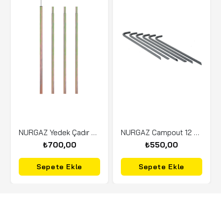
NURGAZ Yedek Çadır Direği (NG C120)
NURGAZ Campout 12 mm 6'lı Çadır Kazığı (NG C110)
₺700,00
₺550,00
Sepete Ekle
Sepete Ekle