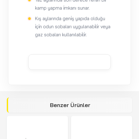
kamp yapma i̇mkanı sunar.
Kış aylarında geni̇ş yapıda olduğu
i̇çi̇n odun sobaları uygulanabi̇li̇r veya
gaz sobaları kullanılabi̇li̇r.
Benzer Ürünler