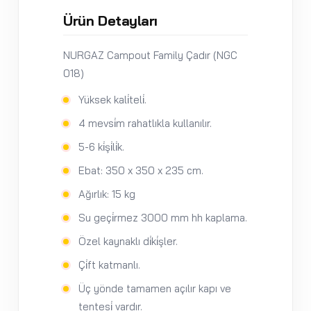
Ürün Detayları
NURGAZ Campout Family Çadır (NGC
018)
Yüksek kali̇teli̇.
4 mevsi̇m rahatlıkla kullanılır.
5-6 ki̇şi̇li̇k.
Ebat: 350 x 350 x 235 cm.
Ağırlık: 15 kg
Su geçi̇rmez 3000 mm hh kaplama.
Özel kaynaklı di̇ki̇şler.
Çi̇ft katmanlı.
Üç yönde tamamen açılır kapı ve
tentesi̇ vardır.