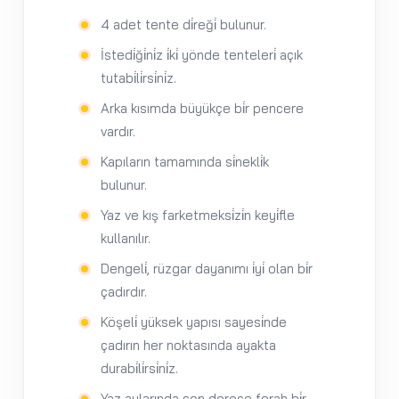
4 adet tente di̇reği̇ bulunur.
İstedi̇ği̇ni̇z i̇ki̇ yönde tenteleri̇ açık
tutabi̇li̇rsi̇ni̇z.
Arka kısımda büyükçe bi̇r pencere
vardır.
Kapıların tamamında si̇nekli̇k
bulunur.
Yaz ve kış farketmeksi̇zi̇n keyi̇fle
kullanılır.
Dengeli̇, rüzgar dayanımı i̇yi̇ olan bi̇r
çadırdır.
Köşeli̇ yüksek yapısı sayesi̇nde
çadırın her noktasında ayakta
durabi̇li̇rsi̇ni̇z.
Yaz aylarında son derece ferah bi̇r