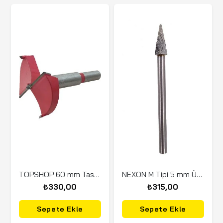
TOPSHOP 60 mm Tas Menteşe Freze Matkap Ucu (Elmas Uçlu)
NEXON M Tipi 5 mm Üçgen Elmas - Karbür Kalıpçı Freze Ucu (Dremel Uyumlu)
₺330,00
₺315,00
Sepete Ekle
Sepete Ekle