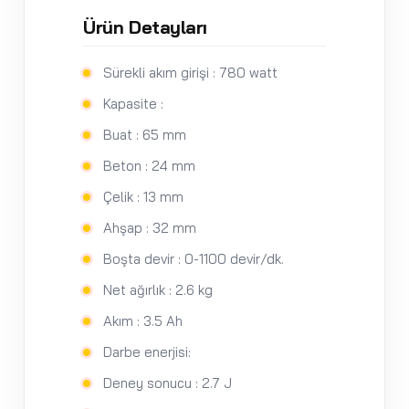
Ürün Detayları
Sürekli akım girişi : 780 watt
Kapasite :
Buat : 65 mm
Beton : 24 mm
Çelik : 13 mm
Ahşap : 32 mm
Boşta devir : 0-1100 devir/dk.
Net ağırlık : 2.6 kg
Akım : 3.5 Ah
Darbe enerjisi:
Deney sonucu : 2.7 J