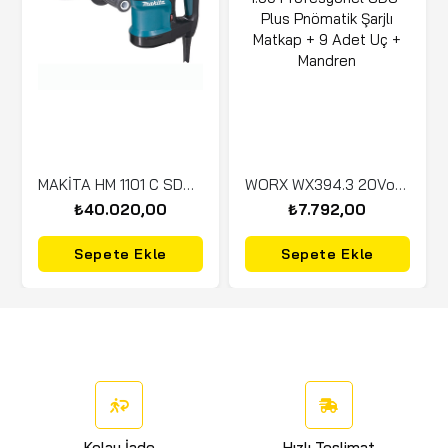
MAKİTA HM 1101 C SDS-Max Kırıcı 1300 Watt 7.2 Kg
WORX WX394.3 20Volt 2.0Ah. Li-ion 1.5J Profesyonel SDS-Plus Pnömatik Şarjlı Matkap + 9 Adet Uç + Mandren
₺40.020,00
₺7.792,00
Sepete Ekle
Sepete Ekle
Kolay İade
Hızlı Teslimat